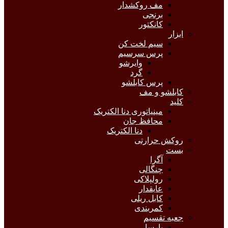
مف روکشدار
برنجی
کانکتور
ابزار
سیم لخت کن
پرس سرسیم
وایرشو
گرد
پرس کابلشو
کابلشو و مف
کلید
مینیاتوری دنا الکتریک
محافظ جان
دنا الکتریک
روکش حرارتی
بست
آگرا
چنگالی
رولپلاکی
عایقدار
کابل ریلی
کمربندی
جعبه تقسیم
پارسا