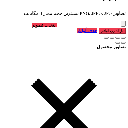
تصاویر PNG, JPEG, JPG بیشترین حجم مجاز 3 مگابایت
انتخاب تصویر
حذف آواتار
بارگذاری آواتار
تصاویر محصول