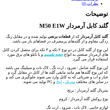
نظرات (0)
توضیحات
گلند کابل آرمردار M50 E1W
گلند کابل آرمردار
که از
قطعات برنجی
تولید شده و در مقابل زنگ
زدگی مقاوم و از گلندهای پرمصرف در فضاهای باز می باشد.
این نوع از گلند کابل در دو نوع ۲ تکه و ۳ تکه برای متصل کردن کابل
های آرمردار صنعتی به انواع
جعبه تقسیم
و یا تابلو های برق مورد
استفاده قرار می گیرد.
این نوع گلند شامل : شرود ، ارت تگ ، لاک نات و سیلینگ می باشد
که این نوع گلندها هم مانند مابقی گلند ها از کابل در مقابل گرد و
غبار و آب و ضرباتی که به کابل وارد می شوند جلوگیری می کند و
در سایز های مختلف
متریک
،
اینچ
و PG تولید می شوند.
متریال گلند آرمردار : برنج
نوع روکش گلند آرمردار : کروم
لوازم جانبی : لاک نات ، شرود ، ارت تگ