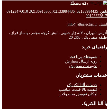
رفتن به بالا
تلفن
02133984435
,
02133984436
,
02136915360
,
09123476010
,
09123322817
ایمیل
info@altaelectric.ir
آدرس : تهران ، لاله زار جنوبی ، نبش کوچه مجمر ، پاساژ فراز ،
طبقه منفی یک ، پلاک 20
راهنمای خرید
شیوه‌های پرداخت
رویه ارسال سفارش
نحوه ثبت سفارش
خدمات مشتریان
خدمات آلتا الکتریک
کیفیت بالا قیمت مناسب
امکان تعویض محصولات
با آلتا الکتریک