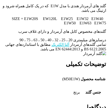
گلند های آرمردار هندی با مدل E1W که در پک کامل همراه شرود و
ارتینگ می باشد.
SIZE = E1W20S EW120L E1W25 E1W32 E1W40
E1W50 E1W63 E1W75
گلندهای مخصوص کابل های آرمردار و دارای غلاف سرب
درسایزهای میلیمتری 20 ، 25 ، 32 ، 40 ، 50 ، 63 ، 75 ، 90
تمامی گلندهای آرمردار
آلتا الکتریک
مطابق با استانداردهای جهانی
BS 6121:2005 و EN 62444:2013 می باشد.
توضیحات تکمیلی
شناسه محصول
(M50E1W)
جنس گلند
برنج
دیدگاهها