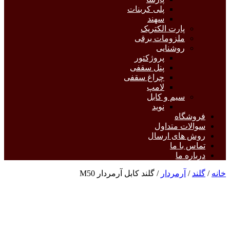
پلی کربنات
سهند
پارت الکتریک
ملزومات برقی
روشنایی
پروژکتور
پنل سقفی
چراغ سقفی
لامپ
سیم و کابل
نوید
فروشگاه
سوالات متداول
روش های ارسال
تماس با ما
درباره ما
خانه
/
گلند
/
آرمردار
/ گلند کابل آرمردار M50