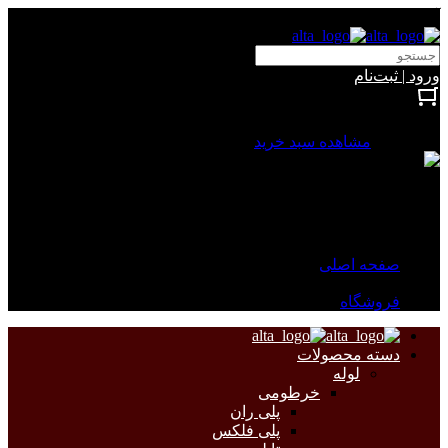
آلتا الکتریک
ورود | ثبت‌نام
بستن
0 محصول
مشاهده سبد خرید
سبد خرید شما خالی است.
جهت مشاهده محصولات بیشتر به صفحات زیر مراجعه نمایید.
صفحه اصلی
فروشگاه
دسته محصولات
لوله
خرطومی
پلی ران
پلی فلکس