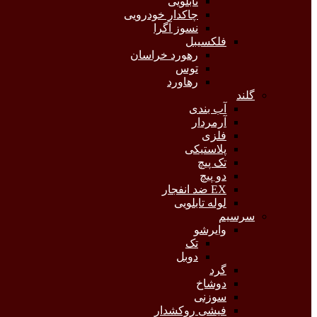
تابلویی
چاکدار خودرویی
نسوز آگرا
فلکسیبل
رهورد خراسان
توس
رهاورد
گلند
آب بندی
آرمردار
فلزی
پلاستیکی
تک پیچ
دو پیچ
EX ضد انفجار
لوله تابلویی
سرسیم
وایرشو
تک
دوبل
گرد
دوشاخ
سوزنی
فیشی روکشدار