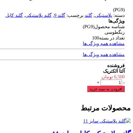
(PG9)
دسته:
پلاستیکی
,
گلند
برچسب:
گلند 9
,
گلند پلاستیکی
,
گلند کابل
ویژگی‌ها
شناسه محصول
(PG9)
رنگ
طوسی
تعداد در بسته
100
مشاهده همه ویژگی‌ها
مشاهده همه ویژگی‌ها
فروشنده
آلتا الکتریک
6,500
تومان
گلند
+
-
پلاستیکی
افزودن به سبد خرید
کابل
سایز
9
محصولات مرتبط
عدد