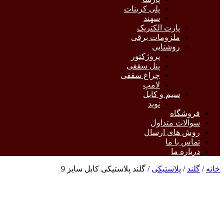
پلی کربنات
سهند
پارت الکتریک
ملزومات برقی
روشنایی
پروژکتور
پنل سقفی
چراغ سقفی
لامپ
سیم و کابل
نوید
فروشگاه
سوالات متداول
روش های ارسال
تماس با ما
درباره ما
خانه
/
گلند
/
پلاستیکی
/ گلند پلاستیکی کابل سایز 9