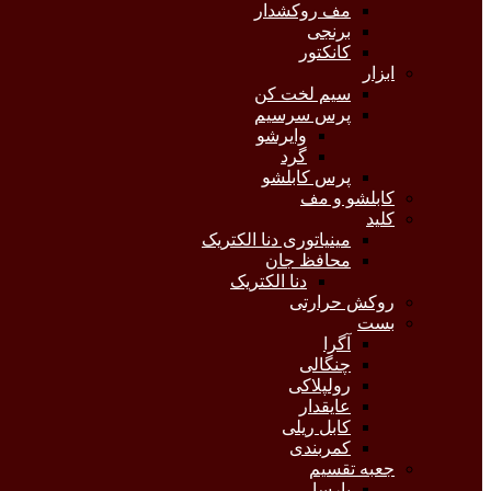
مف روکشدار
برنجی
کانکتور
ابزار
سیم لخت کن
پرس سرسیم
وایرشو
گرد
پرس کابلشو
کابلشو و مف
کلید
مینیاتوری دنا الکتریک
محافظ جان
دنا الکتریک
روکش حرارتی
بست
آگرا
چنگالی
رولپلاکی
عایقدار
کابل ریلی
کمربندی
جعبه تقسیم
پارسا