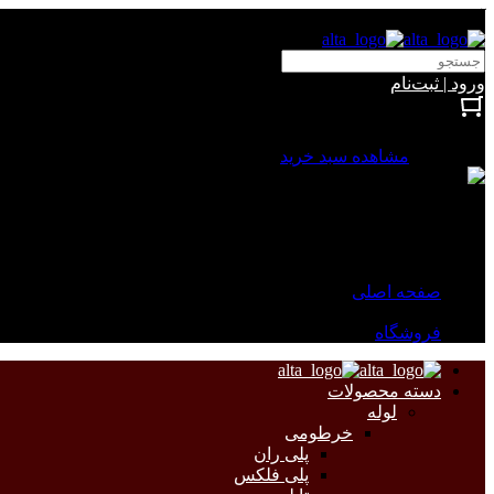
آلتا الکتریک
ورود | ثبت‌نام
بستن
0 محصول
مشاهده سبد خرید
سبد خرید شما خالی است.
جهت مشاهده محصولات بیشتر به صفحات زیر مراجعه نمایید.
صفحه اصلی
فروشگاه
دسته محصولات
لوله
خرطومی
پلی ران
پلی فلکس