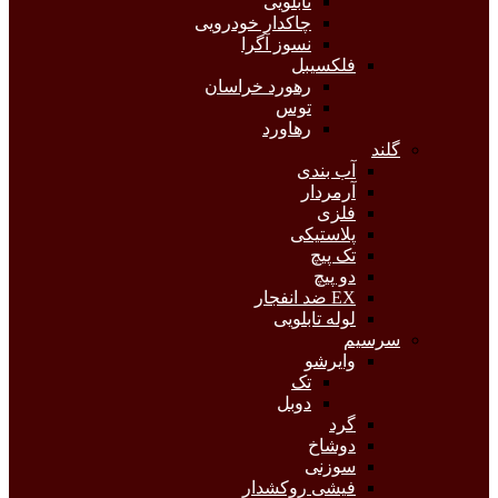
تابلویی
چاکدار خودرویی
نسوز آگرا
فلکسیبل
رهورد خراسان
توس
رهاورد
گلند
آب بندی
آرمردار
فلزی
پلاستیکی
تک پیچ
دو پیچ
EX ضد انفجار
لوله تابلویی
سرسیم
وایرشو
تک
دوبل
گرد
دوشاخ
سوزنی
فیشی روکشدار