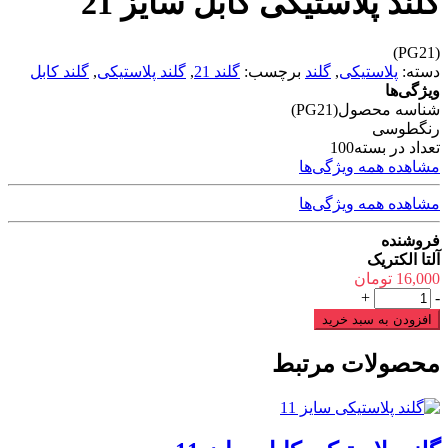
گلند پلاستیکی کابل سایز 21
(PG21)
دسته:
پلاستیکی
,
گلند
برچسب:
گلند 21
,
گلند پلاستیکی
,
گلند کابل
ویژگی‌ها
شناسه محصول
(PG21)
رنگ
طوسی
تعداد در بسته
100
مشاهده همه ویژگی‌ها
مشاهده همه ویژگی‌ها
فروشنده
آلتا الکتریک
16,000
تومان
گلند
+
-
پلاستیکی
افزودن به سبد خرید
کابل
سایز
محصولات مرتبط
21
عدد