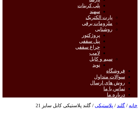
پلی کربنات
سهند
پارت الکتریک
ملزومات برقی
روشنایی
پروژکتور
پنل سقفی
چراغ سقفی
لامپ
سیم و کابل
نوید
فروشگاه
سوالات متداول
روش های ارسال
تماس با ما
درباره ما
خانه
/
گلند
/
پلاستیکی
/ گلند پلاستیکی کابل سایز 21