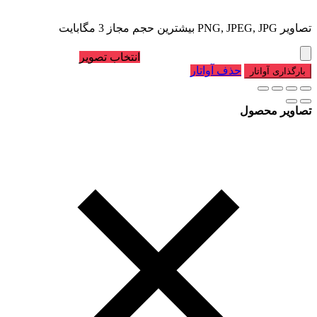
تصاویر PNG, JPEG, JPG بیشترین حجم مجاز 3 مگابایت
انتخاب تصویر
حذف آواتار
بارگذاری آواتار
تصاویر محصول