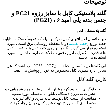
توضیحات
گلند پلاستیکی کابل با سایز رزوه PG21 و
جنس بدنه پلی آمید ۶ ، (PG21)
گلند پلاستیکی کابل :
جهت اتصال امن انتهای کابل به یک وسیله که عموماً دستگاه ، تابلو ،
جعبه توزیع (
جعبه تقسیم
) و یا محفظه روشنایی برق است ، مورد
استفاده قرار می گیرند. گلندها بر روی کلیه کابل ها ، اعم از کابل
های قدرت ، کنترل ، ابزار دقیق ، اطلاعات ، ارتباطات و … مورد
استفاده می باشند.
این گلندها در ۱۱ سایز مختلف ، از PG7 تا PG63 می باشند که هر
سایز ، بازه قطری کابل مخصوص به خود را پوشش می دهد.
کاربرد گلند کابل
جلوگیری از ورود گرد و غبار ، آب ، روغن ، مواد شیمیایی ، و
حشرات به درون دستگاه ، تابلو ، یا محفظه مورد نصب.
ممانعت از آسیب کابل توسط بدنه فلزی و غالباً تیز بدنه
محفظه ای که سوراخ جهت عبور کابل در آن ایجاد گردیده
است.