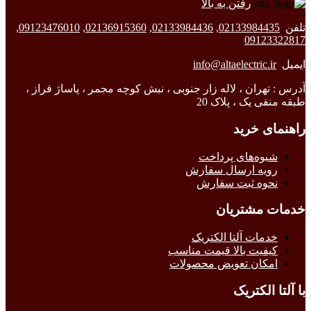
رفتن به بالا
تلفن
02133984435
,
02133984436
,
02136915360
,
09123476010
,
09123322817
ایمیل
info@altaelectric.ir
آدرس : تهران ، لاله زار جنوبی ، نبش کوچه مجمر ، پاساژ فراز ،
طبقه منفی یک ، پلاک 20
راهنمای خرید
شیوه‌های پرداخت
رویه ارسال سفارش
نحوه ثبت سفارش
خدمات مشتریان
خدمات آلتا الکتریک
کیفیت بالا قیمت مناسب
امکان تعویض محصولات
با آلتا الکتریک