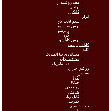
مف روکشدار
برنجی
کانکتور
ابزار
سیم لخت کن
پرس سرسیم
وایرشو
گرد
پرس کابلشو
کابلشو و مف
کلید
مینیاتوری دنا الکتریک
محافظ جان
دنا الکتریک
روکش حرارتی
بست
آگرا
چنگالی
رولپلاکی
عایقدار
کابل ریلی
کمربندی
جعبه تقسیم
پارسا