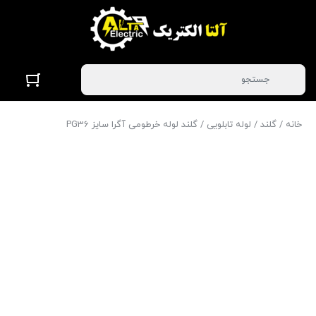
خانه
/
گلند
/
لوله تابلویی
/ گلند لوله خرطومی آگرا سایز PG36