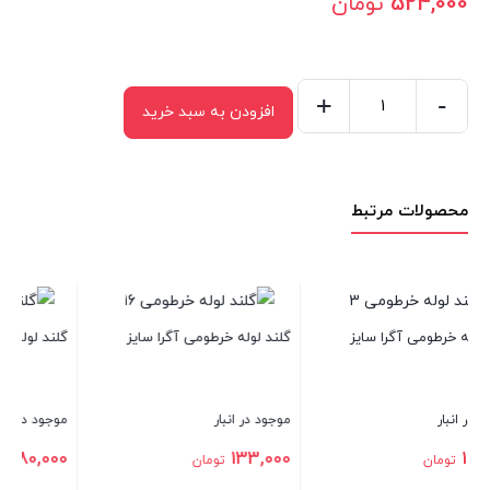
524,000
تومان
+
-
افزودن به سبد خرید
گلند
لوله
خرطومی
محصولات مرتبط
آگرا
سایز
PG36
عدد
گلند لوله خرطومی آگرا سا
آگرا سایز PG16
گلند لوله خرطومی آگرا سایز PG48
موجود در انبار
موجود در انبار
77,000
تومان
680,000
ن
تومان