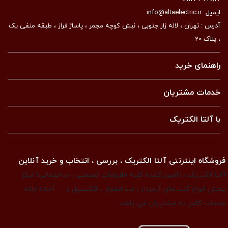
ایمیل
info@altaelectric.ir
آدرس : تهران ، لاله زار جنوبی ، نبش کوچه مجمر ، پاساژ فراز ، طبقه منفی یک
، پلاک 20
راهنمای خرید
خدمات مشتریان
با آلتا الکتریک
فروشگاه اینترنتی آلتا الکتریک ، بررسی ، انتخاب و خرید آنلاین
آلتا الکتریک ، تامین کننده کلیه ملزومات (صنعتی ، ساختمانی) مرکز
پخش انواع گلند های آرمردار ، ضد انفجار ، فلکسیبل و … آماده ارائه
خدمات کامل به مشتریان می باشد.