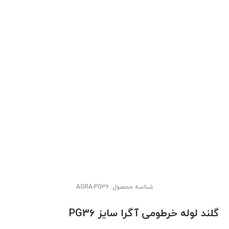
شناسه محصول:
AGRA-PG36
گلند لوله خرطومی آگرا سایز PG36