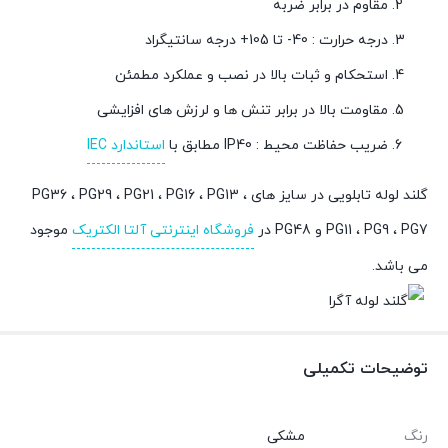
مقاوم در برابر ضربه
درجه حرارت : 40- تا 105+ درجه سانتيگراد
استحکام و ثبات بالا در نصب و عملکرد مطمئن
مقاومت بالا در برابر تنش ها و لرزش های افزایشی
ضريب حفاظت محيط : IP40 مطابق با
استاندارد IEC
گلند لوله تابلویی در سایز های PG36 ، PG29 ، PG21 ، PG16 ، PG13 ،
PG11 ، PG9 ، PG7 و PG48 در
فروشگاه اینترنتی آلتا الکتریک
موجود
می باشد.
توضیحات تکمیلی
رنگ
مشکی