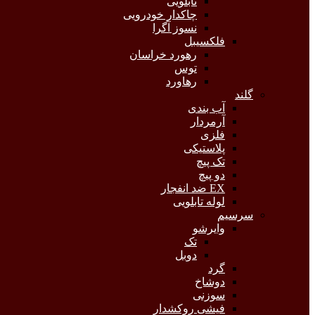
تابلویی
چاکدار خودرویی
نسوز آگرا
فلکسیبل
رهورد خراسان
توس
رهاورد
گلند
آب بندی
آرمردار
فلزی
پلاستیکی
تک پیچ
دو پیچ
EX ضد انفجار
لوله تابلویی
سرسیم
وایرشو
تک
دوبل
گرد
دوشاخ
سوزنی
فیشی روکشدار