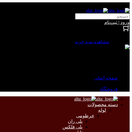
آلتا الکتریک
ورود | ثبت‌نام
بستن
0 محصول
مشاهده سبد خرید
سبد خرید شما خالی است.
جهت مشاهده محصولات بیشتر به صفحات زیر مراجعه نمایید.
صفحه اصلی
فروشگاه
دسته محصولات
لوله
خرطومی
پلی ران
پلی فلکس