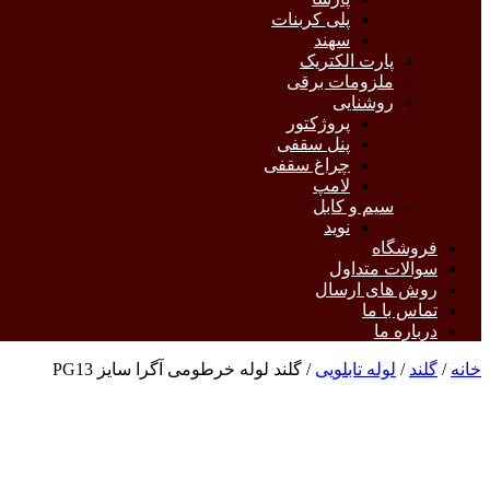
پلی کربنات
سهند
پارت الکتریک
ملزومات برقی
روشنایی
پروژکتور
پنل سقفی
چراغ سقفی
لامپ
سیم و کابل
نوید
فروشگاه
سوالات متداول
روش های ارسال
تماس با ما
درباره ما
خانه
/
گلند
/
لوله تابلویی
/ گلند لوله خرطومی آگرا سایز PG13