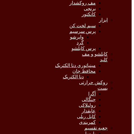
مف روکشدار
برنجی
کانکتور
ابزار
سیم لخت کن
پرس سرسیم
وایرشو
گرد
پرس کابلشو
کابلشو و مف
کلید
مینیاتوری دنا الکتریک
محافظ جان
دنا الکتریک
روکش حرارتی
بست
آگرا
چنگالی
رولپلاکی
عایقدار
کابل ریلی
کمربندی
جعبه تقسیم
پارسا