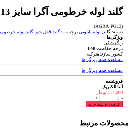
گلند لوله خرطومی آگرا سایز PG13
(AGRA-PG13)
دسته:
گلند
,
لوله تابلویی
برچسب:
گلند قفل شو
,
گلند لوله خرطوم
ویژگی‌ها
رنگ
مشکی
درجه حفاظت
IP40
کشور سازنده
تركیه
مشاهده همه ویژگی‌ها
مشاهده همه ویژگی‌ها
فروشنده
آلتا الکتریک
114,000
تومان
گلند
+
-
لوله
افزودن به سبد خرید
خرطومی
آگرا
سایز
محصولات مرتبط
PG13
عدد