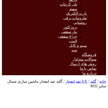
پلی کربنات
سهند
پارت الکتریک
ملزومات برقی
روشنایی
پروژکتور
پنل سقفی
چراغ سقفی
لامپ
سیم و کابل
نوید
فروشگاه
سوالات متداول
روش های ارسال
تماس با ما
درباره ما
خانه
/
گلند
/
EX ضد انفجار
/ گلند ضد انفجار ماشین سازی شمال
سایز M32