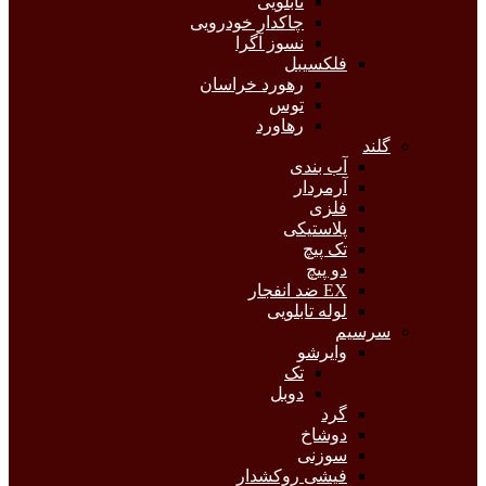
تابلویی
چاکدار خودرویی
نسوز آگرا
فلکسیبل
رهورد خراسان
توس
رهاورد
گلند
آب بندی
آرمردار
فلزی
پلاستیکی
تک پیچ
دو پیچ
EX ضد انفجار
لوله تابلویی
سرسیم
وایرشو
تک
دوبل
گرد
دوشاخ
سوزنی
فیشی روکشدار