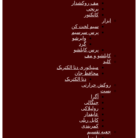
مف روکشدار
برنجی
کانکتور
ابزار
سیم لخت کن
پرس سرسیم
وایرشو
گرد
پرس کابلشو
کابلشو و مف
کلید
مینیاتوری دنا الکتریک
محافظ جان
دنا الکتریک
روکش حرارتی
بست
آگرا
چنگالی
رولپلاکی
عایقدار
کابل ریلی
کمربندی
جعبه تقسیم
پارسا