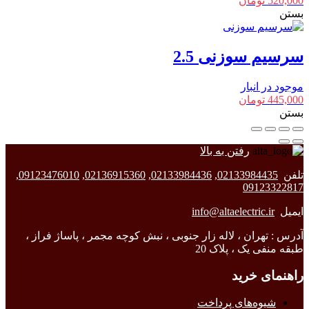
520,000
تومان
بستن
سرسیم سوزنی 2.5
موجود در انبار
445,000
تومان
بستن
رفتن به بالا
تلفن
02133984435
,
02133984436
,
02136915360
,
09123476010
,
09123322817
ایمیل
info@altaelectric.ir
آدرس : تهران ، لاله زار جنوبی ، نبش کوچه مجمر ، پاساژ فراز ،
طبقه منفی یک ، پلاک 20
راهنمای خرید
شیوه‌های پرداخت