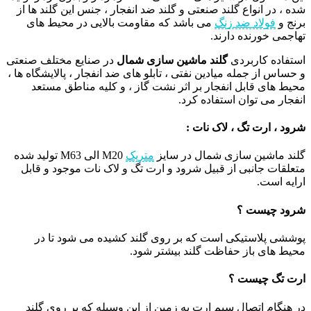
شده ، در انواع گلند صنعتی و گلند ضد انفجار ، جنس این گلند ها از
برنج و
فولاد ضد زنگ
می باشد که مقاومت بالایی در محیط های
تهاجمی خورنده دارند.
استفاده کاربردی
گلند ماشین سازی شمال
در صنایع مختلف صنعتی
و حساس از جمله میادین نفتی ، تابلو های ضد انفجار ، پالایشگاه ها ،
محیط های قابل انفجار بر اثر نشت گاز ، و کلیه مناطق مستعد
انفجار می توان استفاده کرد.
شرود ، ارت تگ ، لاک نات :
گلند ماشین سازی شمال در سایز
متریک
M20 الی M63 تولید شده
متعلقات جانبی از قبیل شرود و ارت تگ و لاک نات موجود و قابل
ارایه است.
شرود چیست ؟
پوششی پلاستیکی است که بر روی گلند کشیده می شود تا در
محیط های باز حفاظت گلند بیشتر شود.
ارت تگ چیست ؟
در هنگام اتصال سیم ارت به زمین از این وسیله که بر روی گلند