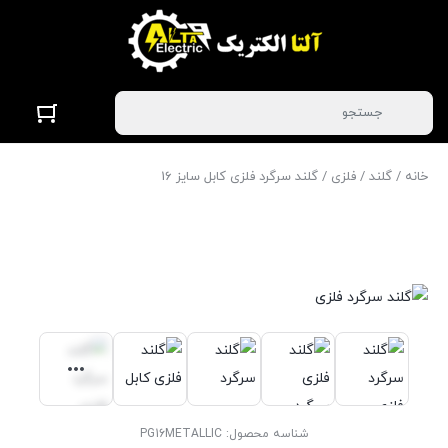
خانه
/
گلند
/
فلزی
/ گلند سرگرد فلزی کابل سایز 16
شناسه محصول:
PG16METALLIC