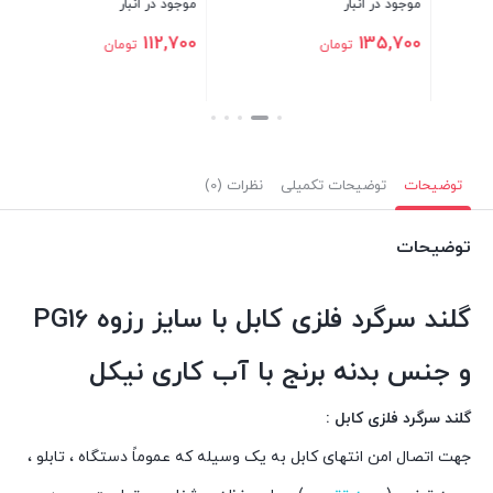
موجود در انبار
موجود در انبار
287,500
112,700
تومان
تومان
بستن
بستن
توضیحات
توضیحات تکمیلی
نظرات (0)
توضیحات
گلند سرگرد فلزی کابل با سایز رزوه PG16
و جنس بدنه برنج با آب کاری نیکل
گلند سرگرد فلزی کابل :
جهت اتصال امن انتهای کابل به یک وسیله که عموماً دستگاه ، تابلو ،