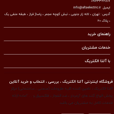
09123322817
ایمیل
info@altaelectric.ir
آدرس : تهران ، لاله زار جنوبی ، نبش کوچه مجمر ، پاساژ فراز ، طبقه منفی یک
، پلاک 20
راهنمای خرید
خدمات مشتریان
با آلتا الکتریک
فروشگاه اینترنتی آلتا الکتریک ، بررسی ، انتخاب و خرید آنلاین
آلتا الکتریک ، تامین کننده کلیه ملزومات (صنعتی ، ساختمانی) مرکز
پخش انواع گلند های آرمردار ، ضد انفجار ، فلکسیبل و … آماده ارائه
خدمات کامل به مشتریان می باشد.