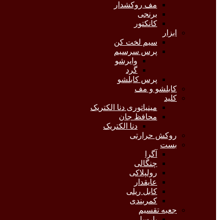
مف روکشدار
برنجی
کانکتور
ابزار
سیم لخت کن
پرس سرسیم
وایرشو
گرد
پرس کابلشو
کابلشو و مف
کلید
مینیاتوری دنا الکتریک
محافظ جان
دنا الکتریک
روکش حرارتی
بست
آگرا
چنگالی
رولپلاکی
عایقدار
کابل ریلی
کمربندی
جعبه تقسیم
پارسا