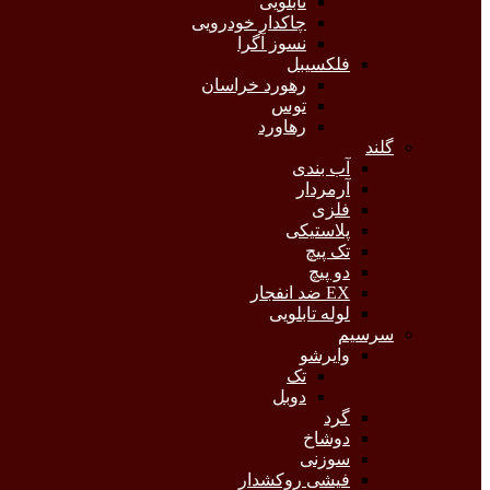
تابلویی
چاکدار خودرویی
نسوز آگرا
فلکسیبل
رهورد خراسان
توس
رهاورد
گلند
آب بندی
آرمردار
فلزی
پلاستیکی
تک پیچ
دو پیچ
EX ضد انفجار
لوله تابلویی
سرسیم
وایرشو
تک
دوبل
گرد
دوشاخ
سوزنی
فیشی روکشدار