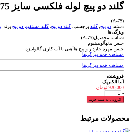
گلند دو پیچ لوله فلکسی سایز 75
(A-75)
دسته:
دو پیچ
,
گلند
برچسب:
گلند دو پیچ
,
گلند مستقیم دو پیچ
برند:
ر
ویژگی‌ها
شناسه محصول
(A-75)
جنس بدنه
آلومینیوم
جنس مهره خاردار و پیچ ها
آهنی با آب کاری گالوانیزه
مشاهده همه ویژگی‌ها
مشاهده همه ویژگی‌ها
فروشنده
آلتا الکتریک
920,000
تومان
گلند
+
-
دو
افزودن به سبد خرید
پیچ
لوله
فلکسی
محصولات مرتبط
سایز
75
عدد