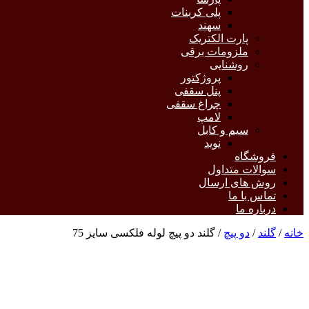
پلی کربنات
سهند
پارت الکتریک
ملزومات برقی
روشنایی
پروژکتور
پنل سقفی
چراغ سقفی
لامپ
سیم و کابل
نوید
فروشگاه
سوالات متداول
روش های ارسال
تماس با ما
درباره ما
خانه
/
گلند
/
دو پیچ
/ گلند دو پیچ لوله فلکسی سایز 75