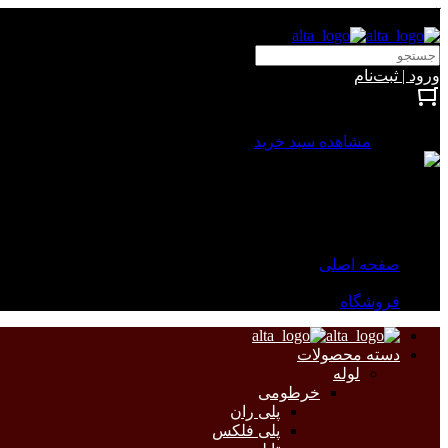
آلتا الکتریک
ورود | ثبت‌نام
بستن
0 محصول
مشاهده سبد خرید
سبد خرید شما خالی است.
جهت مشاهده محصولات بیشتر به صفحات زیر مراجعه نمایید.
صفحه اصلی
فروشگاه
دسته محصولات
لوله
خرطومی
پلی ران
پلی فلکس