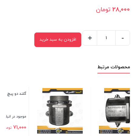
28,000
تومان
+
-
افزودن به سبد خرید
گلند
دو
پیچ
محصولات مرتبط
لوله
فلکسی
سایز
13
گلند دو پبچ لوله فلکسی سایز 29
عدد
موجود در انبار
71,000
تومان