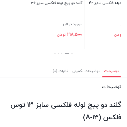
گلند دو پیچ لوله فلکسی سایز 36
8
بستن
موجود در انبار
مو
0
198,500
تومان
بستن
بس
توضیحات
توضیحات تکمیلی
نظرات (0)
توضیحات
گلند دو پیچ لوله فلکسی سایز 13 توس
فلکس (A-13)