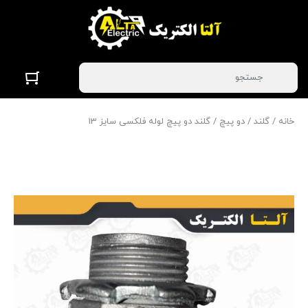
خانه
/
گلند
/
دو پیچ
/ گلند دو پیچ لوله فلکسی سایز 13