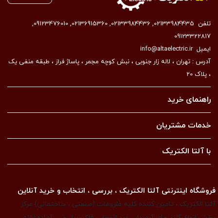
تلفن
02133984435
,
02133984436
,
02136915360
,
09123476010
,
09123322817
ایمیل
info@altaelectric.ir
آدرس : تهران ، لاله زار جنوبی ، نبش کوچه مجمر ، پاساژ فراز ، طبقه منفی یک
، پلاک 20
راهنمای خرید
خدمات مشتریان
با آلتا الکتریک
فروشگاه اینترنتی آلتا الکتریک ، بررسی ، انتخاب و خرید آنلاین
آلتا الکتریک ، تامین کننده کلیه ملزومات (صنعتی ، ساختمانی) مرکز
پخش انواع گلند های آرمردار ، ضد انفجار ، فلکسیبل و … آماده ارائه