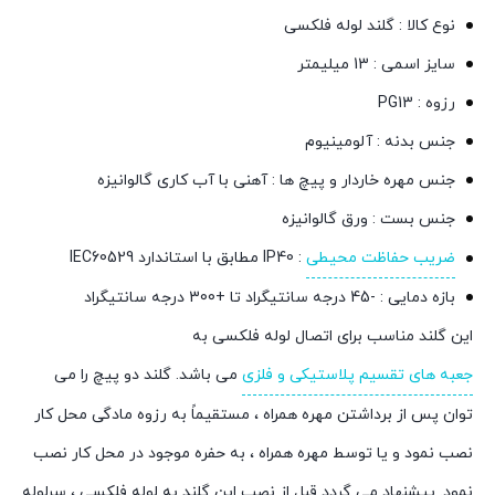
نوع کالا : گلند لوله فلکسی
سایز اسمی : 13 میلیمتر
رزوه : PG13
جنس بدنه : آلومینیوم
جنس مهره خاردار و پیچ ها : آهنی با آب کاری گالوانیزه
جنس بست : ورق گالوانیزه
ضریب حفاظت محیطی
: IP40 مطابق با استاندارد IEC60529
بازه دمایی : -45 درجه سانتیگراد تا +300 درجه سانتیگراد
این گلند مناسب برای اتصال لوله فلکسی به
جعبه های تقسیم پلاستیکی و فلزی
می باشد. گلند دو پیچ را می
توان پس از برداشتن مهره همراه ، مستقيماً به رزوه مادگی محل کار
نصب نمود و يا توسط مهره همراه ، به حفره موجود در محل کار نصب
نمود. پيشنهاد می گردد قبل از نصب اين گلند به لوله فلکسی ، سرلوله