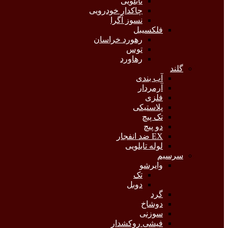
تابلویی
چاکدار خودرویی
نسوز آگرا
فلکسیبل
رهورد خراسان
توس
رهاورد
گلند
آب بندی
آرمردار
فلزی
پلاستیکی
تک پیچ
دو پیچ
EX ضد انفجار
لوله تابلویی
سرسیم
وایرشو
تک
دوبل
گرد
دوشاخ
سوزنی
فیشی روکشدار