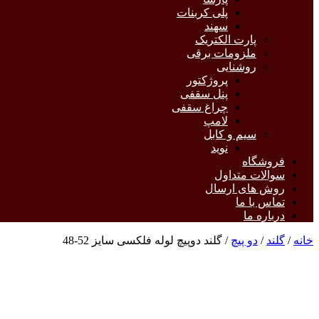
پلی کربنات
سهند
پارت الکتریک
ملزومات برقی
روشنایی
پروژکتور
پنل سقفی
چراغ سقفی
لامپ
سیم و کابل
نوید
فروشگاه
سوالات متداول
روش های ارسال
تماس با ما
درباره ما
خانه
/
گلند
/
دو پیچ
/ گلند دوپیچ لوله فلکسی سایز 52-48