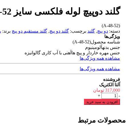
گلند دوپیچ لوله فلکسی سایز 52-48
(A-48-52)
دسته:
دو پیچ
,
گلند
برچسب:
گلند دو پیچ
,
گلند مستقیم دو پیچ
برند:
ر
ویژگی‌ها
شناسه محصول
(A-48-52)
جنس بدنه
آلومینیوم
جنس مهره خاردار و پیچ ها
آهنی با آب کاری گالوانیزه
مشاهده همه ویژگی‌ها
مشاهده همه ویژگی‌ها
فروشنده
آلتا الکتریک
317,000
تومان
گلند
+
-
دوپیچ
افزودن به سبد خرید
لوله
فلکسی
سایز
محصولات مرتبط
52-
48