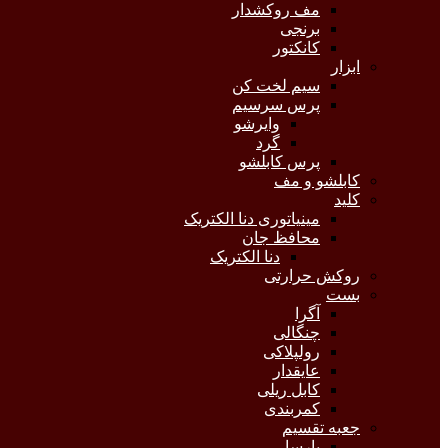
مف روکشدار
برنجی
کانکتور
ابزار
سیم لخت کن
پرس سرسیم
وایرشو
گرد
پرس کابلشو
کابلشو و مف
کلید
مینیاتوری دنا الکتریک
محافظ جان
دنا الکتریک
روکش حرارتی
بست
آگرا
چنگالی
رولپلاکی
عایقدار
کابل ریلی
کمربندی
جعبه تقسیم
پارسا