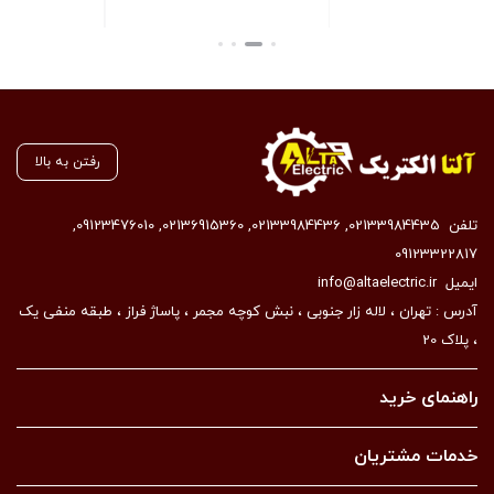
بستن
رفتن به بالا
تلفن
02133984435
,
02133984436
,
02136915360
,
09123476010
,
09123322817
ایمیل
info@altaelectric.ir
آدرس : تهران ، لاله زار جنوبی ، نبش کوچه مجمر ، پاساژ فراز ، طبقه منفی یک
، پلاک 20
راهنمای خرید
خدمات مشتریان