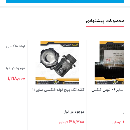
محصولات پیشنهادی
لوله فلکسی سایز 11 رهاورد ایران
گ
موجود در انبار
مو
0
1,198,000
تومان
گلند تک پیچ لوله فلکسی سایز 11
بستن
بس
موجود در انبار
38,300
تومان