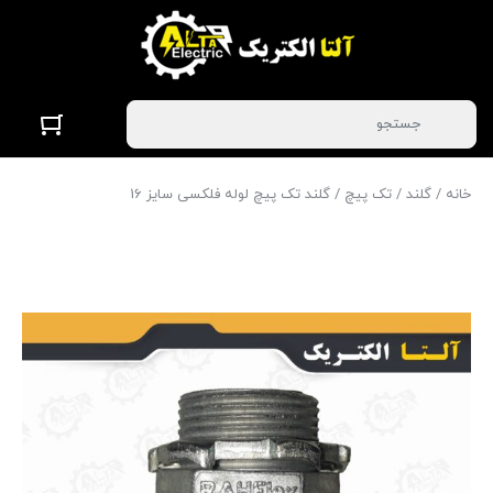
خانه
/
گلند
/
تک پیچ
/ گلند تک پیچ لوله فلکسی سایز 16