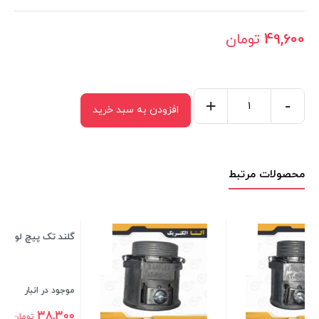
49,600
تومان
+
-
افزودن به سبد خرید
گلند
تک
پیچ
محصولات مرتبط
لوله
فلکسی
سایز
16
گلند تک پیچ لوله فلکسی سایز 11
عدد
موجود در انبار
38,300
تومان