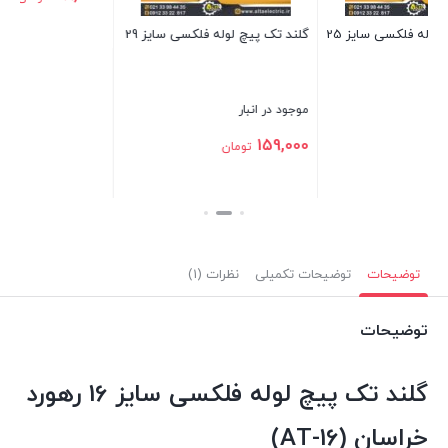
گلند تک پیچ لوله فلکسی سایز 29
گل
بستن
موجود در انبار
مو
0
159,000
تومان
بستن
بس
توضیحات
توضیحات تکمیلی
نظرات (1)
توضیحات
گلند تک پیچ لوله فلکسی سایز 16 رهورد
خراسان (AT-16)