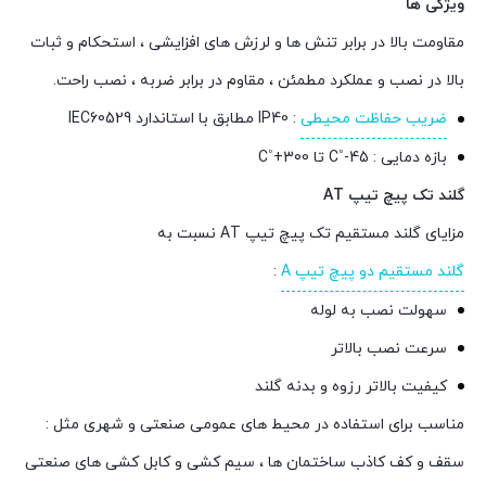
ویژگی ها
مقاومت بالا در برابر تنش ها و لرزش های افزایشی ، استحکام و ثبات
بالا در نصب و عملکرد مطمئن ، مقاوم در برابر ضربه ، نصب راحت.
ضریب حفاظت محیطی
: IP40 مطابق با استاندارد IEC60529
بازه دمایی : C˚-45 تا C˚+300
گلند تک پیچ تيپ AT
مزايای گلند مستقيم تک پيچ تيپ AT نسبت به
گلند مستقيم دو پيچ تيپ A
:
سهولت نصب به لوله
سرعت نصب بالاتر
کيفيت بالاتر رزوه و بدنه گلند
مناسب برای استفاده در محيط های عمومی صنعتی و شهری مثل :
سقف و کف کاذب ساختمان ها ، سيم کشی و کابل کشی های صنعتی