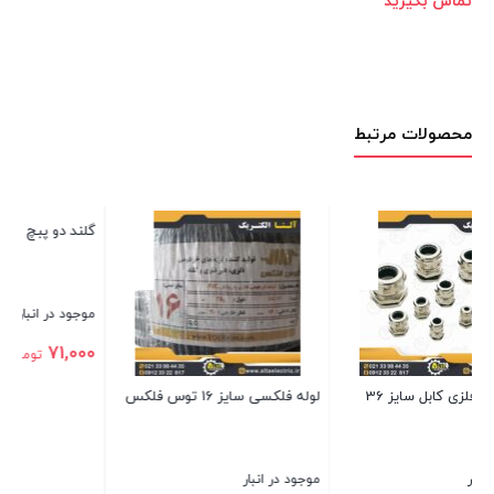
تماس بگیرید
محصولات مرتبط
گلند دو پبچ لوله فلکسی سایز 29
گ
موجود در انبار
مو
0
71,000
تومان
لوله فلکسی سایز 16 توس فلکس
بستن
بس
موجود در انبار