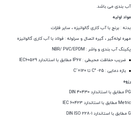
آب بندی می باشد.
مواد اولیه
بدنه : برنج با آب کاری گالوانیزه ، سایر فلزات
مهره لوله‌گیر ، گیره اتصال و سرلوله : فولاد با آب کاری گالوانیزه
پکینگ آب‌ بندی و واشر : NBR/ PVC/EPDM
ضریب حفاظت محیطی : IP67 مطابق با استاندارد IEC60529
بازه دمایی : C° -25 تا C˚+120
رزوه
PG مطابق با استاندارد DIN 40430
Metric مطابق با استاندارد IEC 60423
G مطابق با استاندارد DIN ISO 228-1