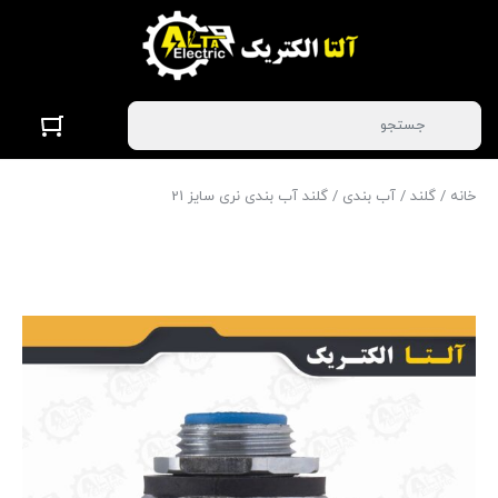
خانه
/
گلند
/
آب بندی
/ گلند آب بندی نری سایز 21