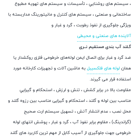
، سيستم های روشنايي ، تأسيسات و سیستم های تهويه مطبوع
ساختمانی و صنعتی ، سيستم های کنترل و مانيتورينگ مداربسته با
ويژگی جلوگيری از نفوذ رطوبت ، گرد و غبار و
آلاينده های صنعتی و محيطی
گـلند آب بندی مستقیم نــری
ضد گرد و غبار برای اتصال ایمن لوله‌های خرطومی فلزی روکشدار یا
همان
لوله های فلکسیبل
به ماشین‌ آلات و تجهیزات کارخانه مورد
استفاده قرار می گیرند.
مقاومت بالا در برابر کشش ، تنش و لرزش ، استحکام و گيرايي
مناسب بين لوله و گلند ، استحکام و گيرايی مناسب بين رزوه گلند و
محل نصب ، عدم انتشار آتش ، تسهيل سیستم ارت صحیح
(گراندینگ) ، مقاوم برابر نفوذ آب ، گرد و غبار ، پوشش انتهای لوله
خرطومی جهت جلوگیری از آسیب کابل از مهم ترین کاربرد های گلند