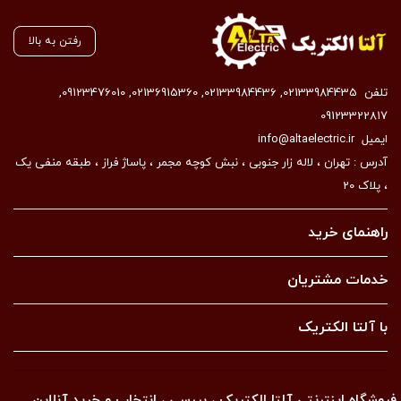
رفتن به بالا
تلفن
02133984435
,
02133984436
,
02136915360
,
09123476010
,
09123322817
ایمیل
info@altaelectric.ir
آدرس : تهران ، لاله زار جنوبی ، نبش کوچه مجمر ، پاساژ فراز ، طبقه منفی یک
، پلاک 20
راهنمای خرید
خدمات مشتریان
با آلتا الکتریک
فروشگاه اینترنتی آلتا الکتریک ، بررسی ، انتخاب و خرید آنلاین