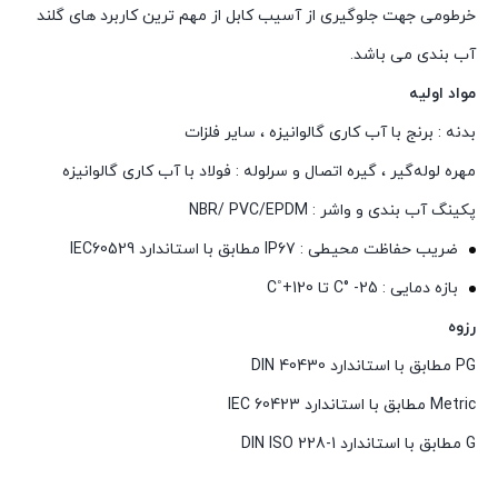
خرطومی جهت جلوگیری از آسیب کابل از مهم ترین کاربرد های گلند
آب بندی می باشد.
مواد اولیه
بدنه : برنج با آب کاری گالوانیزه ، سایر فلزات
مهره لوله‌گیر ، گیره اتصال و سرلوله : فولاد با آب کاری گالوانیزه
پکینگ آب‌ بندی و واشر : NBR/ PVC/EPDM
ضریب حفاظت محیطی : IP67 مطابق با استاندارد IEC60529
بازه دمایی : C° -25 تا C˚+120
رزوه
PG مطابق با استاندارد DIN 40430
Metric مطابق با استاندارد IEC 60423
G مطابق با استاندارد DIN ISO 228-1