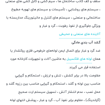
سقف و کف کاذب ساختمان ها ، سيم کشی و کابل کشی های صنعتی
، سيستم های روشنايي ، تأسيسات و سیستم های تهويه مطبوع
ساختمانی و صنعتی ، سيستم های کنترل و مانيتورينگ مداربسته با
ويژگی جلوگيری از نفوذ رطوبت ، گرد و غبار و
آلاينده های صنعتی و محيطی
گـلند آب بندی مادگی
ضد گرد و غبار برای اتصال ایمن لوله‌های خرطومی فلزی روکشدار یا
همان
لوله های فلکسیبل
به ماشین‌ آلات و تجهیزات کارخانه مورد
استفاده قرار می گیرند.
مقاومت بالا در برابر کشش ، تنش و لرزش ، استحکام و گيرايي
مناسب بين لوله و گلند ، استحکام و گيرايی مناسب بين رزوه گلند و
محل نصب ، عدم انتشار آتش ، تسهيل سیستم ارت صحیح
(گراندینگ) ، مقاوم برابر نفوذ آب ، گرد و غبار ، پوشش انتهای لوله