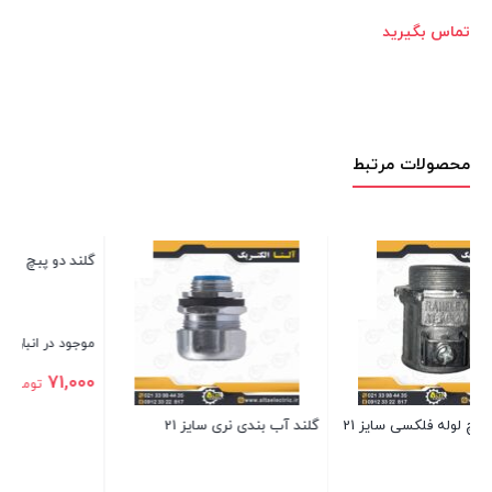
تماس بگیرید
محصولات مرتبط
گلند دو پبچ لوله فلکسی سایز 29
گل
موجود در انبار
مو
ت
71,000
تومان
گلند آب بندی نری سایز 21
بستن
بس