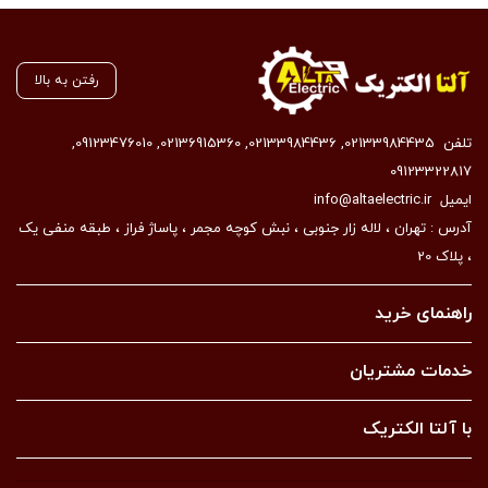
رفتن به بالا
تلفن
02133984435
,
02133984436
,
02136915360
,
09123476010
,
09123322817
ایمیل
info@altaelectric.ir
آدرس : تهران ، لاله زار جنوبی ، نبش کوچه مجمر ، پاساژ فراز ، طبقه منفی یک
، پلاک 20
راهنمای خرید
خدمات مشتریان
با آلتا الکتریک