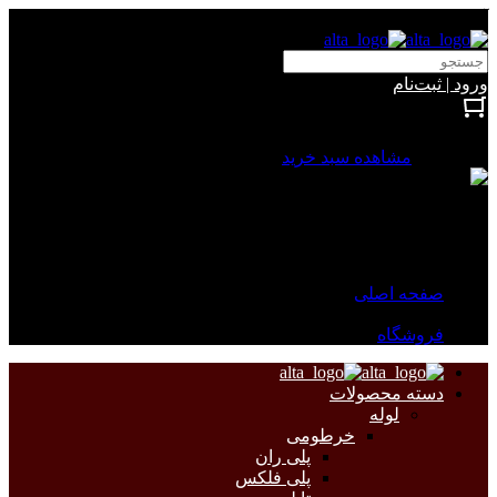
آلتا الکتریک
ورود | ثبت‌نام
بستن
0 محصول
مشاهده سبد خرید
سبد خرید شما خالی است.
جهت مشاهده محصولات بیشتر به صفحات زیر مراجعه نمایید.
صفحه اصلی
فروشگاه
دسته محصولات
لوله
خرطومی
پلی ران
پلی فلکس