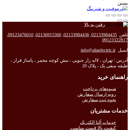
بستن
رفتن به بالا
تلفن
02133984435
,
02133984436
,
02136915360
,
09123476010
,
09123322817
ایمیل
info@altaelectric.ir
آدرس : تهران ، لاله زار جنوبی ، نبش کوچه مجمر ، پاساژ فراز ،
طبقه منفی یک ، پلاک 20
راهنمای خرید
شیوه‌های پرداخت
رویه ارسال سفارش
نحوه ثبت سفارش
خدمات مشتریان
خدمات آلتا الکتریک
کیفیت بالا قیمت مناسب