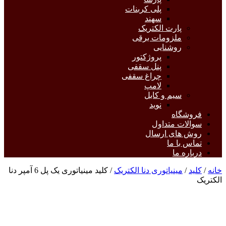
پلی کربنات
سهند
پارت الکتریک
ملزومات برقی
روشنایی
پروژکتور
پنل سقفی
چراغ سقفی
لامپ
سیم و کابل
نوید
فروشگاه
سوالات متداول
روش های ارسال
تماس با ما
درباره ما
خانه
/
کلید
/
مینیاتوری دنا الکتریک
/ کلید مینیاتوری یک پل 6 آمپر دنا
الکتریک