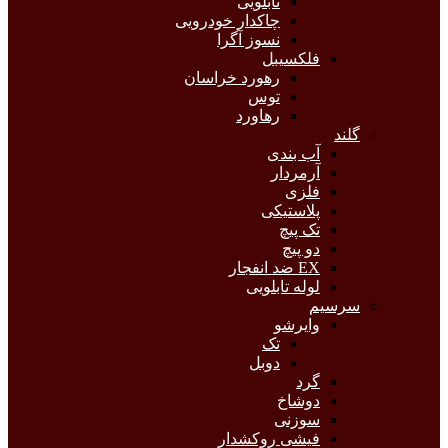
تابلویی
چاکدار خودرویی
نسوز آگرا
فلکسیبل
رهورد خراسان
توس
رهاورد
گلند
آب بندی
آرمردار
فلزی
پلاستیکی
تک پیچ
دو پیچ
EX ضد انفجار
لوله تابلویی
سرسیم
وایرشو
تک
دوبل
گرد
دوشاخ
سوزنی
فیشی روکشدار