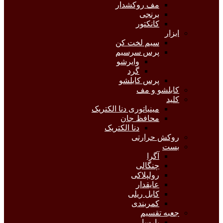
مف روکشدار
برنجی
کانکتور
ابزار
سیم لخت کن
پرس سرسیم
وایرشو
گرد
پرس کابلشو
کابلشو و مف
کلید
مینیاتوری دنا الکتریک
محافظ جان
دنا الکتریک
روکش حرارتی
بست
آگرا
چنگالی
رولپلاکی
عایقدار
کابل ریلی
کمربندی
جعبه تقسیم
پارسا