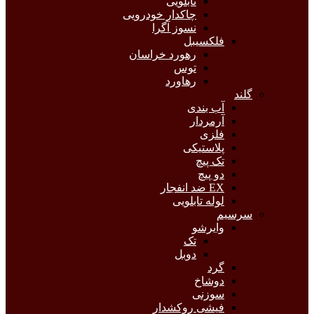
تابلویی
چاکدار خودرویی
نسوز آگرا
فلکسیبل
رهورد خراسان
توس
رهاورد
گلند
آب بندی
آرمردار
فلزی
پلاستیکی
تک پیچ
دو پیچ
EX ضد انفجار
لوله تابلویی
سرسیم
وایرشو
تک
دوبل
گرد
دوشاخ
سوزنی
فیشی روکشدار