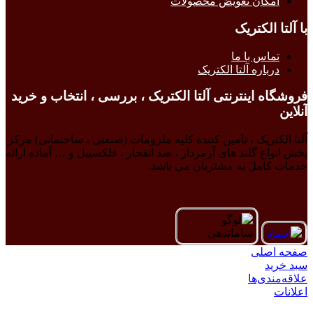
امکان تعویض محصولات
با آلتا الکتریک
تماس با ما
درباره آلتا الکتریک
فروشگاه اینترنتی آلتا الکتریک ، بررسی ، انتخاب و خرید
آنلاین
آلتا الکتریک ، تامین کننده کلیه ملزومات (صنعتی ، ساختمانی) مرکز
پخش انواع گلند های آرمردار ، ضد انفجار ، فلکسیبل و … آماده ارائه
خدمات کامل به مشتریان می باشد.
صفحه اصلی
سبد خرید
علاقه‌مندی‌ها
اعلانات