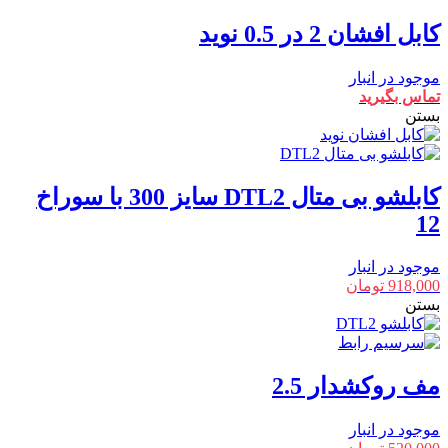
کابل افشان 2 در 0.5 نوید
موجود در انبار
تماس بگیرید
بستن
کابلشو بی متال DTL2 سایز 300 با سوراخ
12
موجود در انبار
918,000
تومان
بستن
مف روکشدار 2.5
موجود در انبار