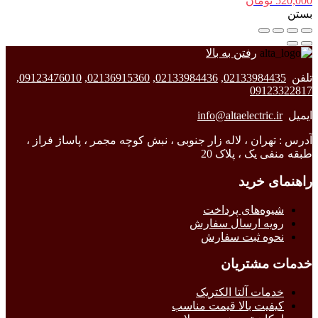
520,000
تومان
بستن
رفتن به بالا
تلفن
02133984435
,
02133984436
,
02136915360
,
09123476010
,
09123322817
ایمیل
info@altaelectric.ir
آدرس : تهران ، لاله زار جنوبی ، نبش کوچه مجمر ، پاساژ فراز ،
طبقه منفی یک ، پلاک 20
راهنمای خرید
شیوه‌های پرداخت
رویه ارسال سفارش
نحوه ثبت سفارش
خدمات مشتریان
خدمات آلتا الکتریک
کیفیت بالا قیمت مناسب