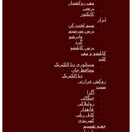
مف روکشدار
برنجی
کانکتور
ابزار
سیم لخت کن
پرس سرسیم
وایرشو
گرد
پرس کابلشو
کابلشو و مف
کلید
مینیاتوری دنا الکتریک
محافظ جان
دنا الکتریک
روکش حرارتی
بست
آگرا
چنگالی
رولپلاکی
عایقدار
کابل ریلی
کمربندی
جعبه تقسیم
پارسا