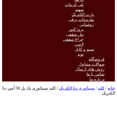
پلی کربنات
سهند
پارت الکتریک
ملزومات برقی
روشنایی
پروژکتور
پنل سقفی
چراغ سقفی
لامپ
سیم و کابل
نوید
فروشگاه
سوالات متداول
روش های ارسال
تماس با ما
درباره ما
خانه
/
کلید
/
مینیاتوری دنا الکتریک
/ کلید مینیاتوری یک پل 50 آمپر دنا
الکتریک