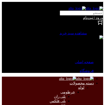
آلتا الکتریک
ورود | ثبت‌نام
بستن
0 محصول
مشاهده سبد خرید
سبد خرید شما خالی است.
جهت مشاهده محصولات بیشتر به صفحات زیر مراجعه نمایید.
صفحه اصلی
فروشگاه
دسته محصولات
لوله
خرطومی
پلی ران
پلی فلکس