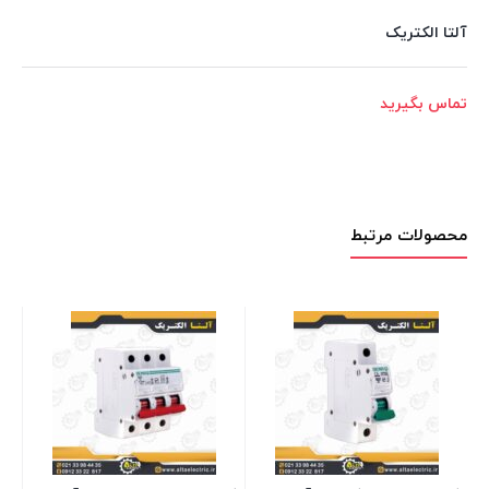
آلتا الکتریک
تماس بگیرید
محصولات مرتبط
کلید مینیاتوری یک پل 63 آمپر 
الکتریک
موجود در انبار
تماس بگیرید