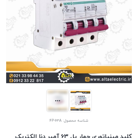
شناسه محصول:
4P-63A
کلید مینیاتوری چهار پل 63 آمپر دنا الکتریک