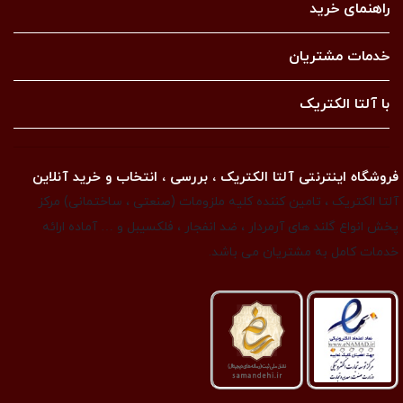
راهنمای خرید
خدمات مشتریان
با آلتا الکتریک
فروشگاه اینترنتی آلتا الکتریک ، بررسی ، انتخاب و خرید آنلاین
آلتا الکتریک ، تامین کننده کلیه ملزومات (صنعتی ، ساختمانی) مرکز
پخش انواع گلند های آرمردار ، ضد انفجار ، فلکسیبل و … آماده ارائه
خدمات کامل به مشتریان می باشد.