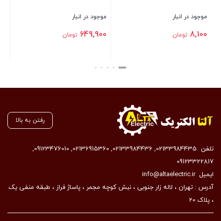
موجود در انبار
649,900
تومان
بستن
رفتن به بالا
تلفن
02133984435
,
02133984436
,
02136915360
,
09123476010
,
09123322817
ایمیل
info@altaelectric.ir
آدرس : تهران ، لاله زار جنوبی ، نبش کوچه مجمر ، پاساژ فراز ، طبقه منفی یک
، پلاک 20