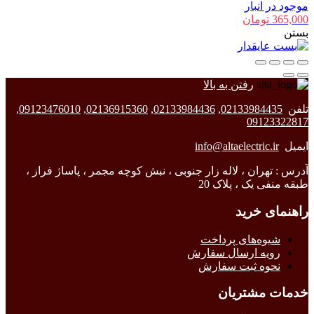
موجود در انبار
365,000
تومان
بستن
رفتن به بالا
تلفن
02133984435
,
02133984436
,
02136915360
,
09123476010
,
09123322817
ایمیل
info@altaelectric.ir
آدرس : تهران ، لاله زار جنوبی ، نبش کوچه مجمر ، پاساژ فراز ،
طبقه منفی یک ، پلاک 20
راهنمای خرید
شیوه‌های پرداخت
رویه ارسال سفارش
نحوه ثبت سفارش
خدمات مشتریان