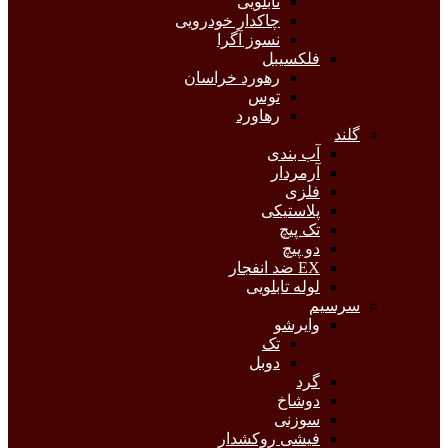
تابلویی
چاکدار خودرویی
نسوز آگرا
فلکسیبل
رهورد خراسان
توس
رهاورد
گلند
آب بندی
آرمردار
فلزی
پلاستیکی
تک پیچ
دو پیچ
EX ضد انفجار
لوله تابلویی
سرسیم
وایرشو
تک
دوبل
گرد
دوشاخ
سوزنی
فیشی روکشدار