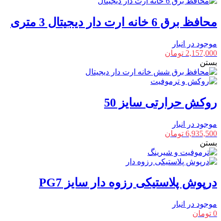
محافظ برق 6 خانه ارت دار دیجیتال 3 متری
موجود در انبار
2,157,000
تومان
بستن
روکش حرارتی سایز 50
موجود در انبار
6,935,500
تومان
بستن
درپوش پلاستیکی رزوه دار سایز PG7
موجود در انبار
0
تومان