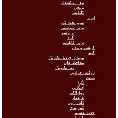
مف روکشدار
برنجی
کانکتور
ابزار
سیم لخت کن
پرس سرسیم
وایرشو
گرد
پرس کابلشو
کابلشو و مف
کلید
مینیاتوری دنا الکتریک
محافظ جان
دنا الکتریک
روکش حرارتی
بست
آگرا
چنگالی
رولپلاکی
عایقدار
کابل ریلی
کمربندی
جعبه تقسیم
پارسا