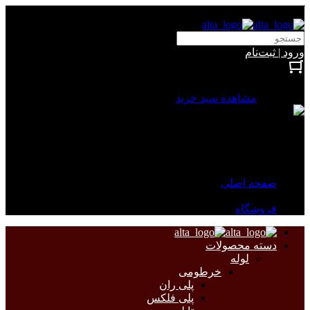
آلتا الکتریک
ورود | ثبت‌نام
بستن
0 محصول
مشاهده سبد خرید
سبد خرید شما خالی است.
جهت مشاهده محصولات بیشتر به صفحات زیر مراجعه نمایید.
صفحه اصلی
فروشگاه
دسته محصولات
لوله
خرطومی
پلی ران
پلی فلکس