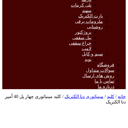
پلی کربنات
سهند
پارت الکتریک
ملزومات برقی
روشنایی
پروژکتور
پنل سقفی
چراغ سقفی
لامپ
سیم و کابل
نوید
فروشگاه
سوالات متداول
روش های ارسال
تماس با ما
درباره ما
خانه
/
کلید
/
مینیاتوری دنا الکتریک
/ کلید مینیاتوری چهار پل 40 آمپر
دنا الکتریک