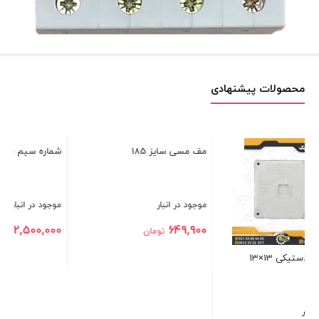
محصولات پیشنهادی
شماره سیم حلقوی EC-3
سور
موجود در انبار
مو
00
2,500,000
تومان
مف مسی سایز 185
بستن
بس
موجود در انبار