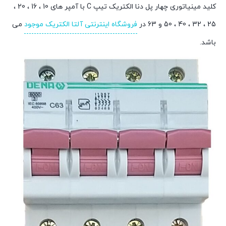
کلید مینیاتوری چهار پل دنا الکتریک تیپ C با آمپر های 10 ، 16 ، 20 ،
25 ، 32 ، 40 ، 50 و 63 در
فروشگاه اینترنتی آلتا الکتریک موجود
می
باشد.