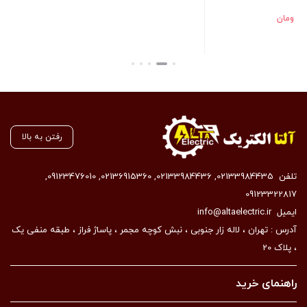
649,900
تومان
بستن
رفتن به بالا
تلفن
02133984435
,
02133984436
,
02136915360
,
09123476010
,
09123322817
ایمیل
info@altaelectric.ir
آدرس : تهران ، لاله زار جنوبی ، نبش کوچه مجمر ، پاساژ فراز ، طبقه منفی یک
، پلاک 20
راهنمای خرید