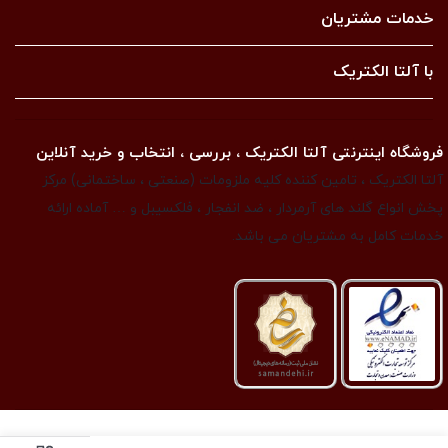
خدمات مشتریان
با آلتا الکتریک
فروشگاه اینترنتی آلتا الکتریک ، بررسی ، انتخاب و خرید آنلاین
آلتا الکتریک ، تامین کننده کلیه ملزومات (صنعتی ، ساختمانی) مرکز
پخش انواع گلند های آرمردار ، ضد انفجار ، فلکسیبل و … آماده ارائه
خدمات کامل به مشتریان می باشد.