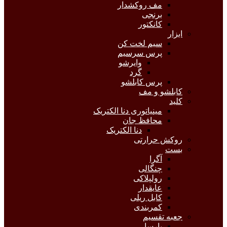
مف روکشدار
برنجی
کانکتور
ابزار
سیم لخت کن
پرس سرسیم
وایرشو
گرد
پرس کابلشو
کابلشو و مف
کلید
مینیاتوری دنا الکتریک
محافظ جان
دنا الکتریک
روکش حرارتی
بست
آگرا
چنگالی
رولپلاکی
عایقدار
کابل ریلی
کمربندی
جعبه تقسیم
پارسا