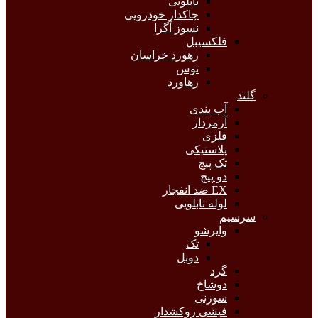
تابلویی
چاکدار خودرویی
نسوز آگرا
فلکسیبل
رهورد خراسان
توس
رهاورد
گلند
آب بندی
آرمردار
فلزی
پلاستیکی
تک پیچ
دو پیچ
EX ضد انفجار
لوله تابلویی
سرسیم
وایرشو
تک
دوبل
گرد
دوشاخ
سوزنی
فیشی روکشدار