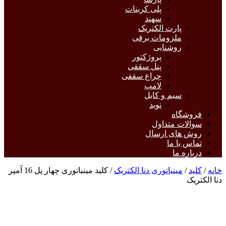
پلی کربنات
سهند
پارت الکتریک
ملزومات برقی
روشنایی
پروژکتور
پنل سقفی
چراغ سقفی
لامپ
سیم و کابل
نوید
فروشگاه
سوالات متداول
روش های ارسال
تماس با ما
درباره ما
خانه
/
کلید
/
مینیاتوری دنا الکتریک
/ کلید مینیاتوری چهار پل 16 آمپر
دنا الکتریک