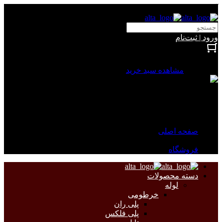
آلتا الکتریک
ورود | ثبت‌نام
بستن
0 محصول
مشاهده سبد خرید
سبد خرید شما خالی است.
جهت مشاهده محصولات بیشتر به صفحات زیر مراجعه نمایید.
صفحه اصلی
فروشگاه
دسته محصولات
لوله
خرطومی
پلی ران
پلی فلکس