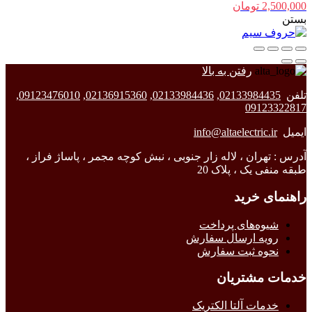
2,500,000
تومان
بستن
رفتن به بالا
تلفن
02133984435
,
02133984436
,
02136915360
,
09123476010
,
09123322817
ایمیل
info@altaelectric.ir
آدرس : تهران ، لاله زار جنوبی ، نبش کوچه مجمر ، پاساژ فراز ،
طبقه منفی یک ، پلاک 20
راهنمای خرید
شیوه‌های پرداخت
رویه ارسال سفارش
نحوه ثبت سفارش
خدمات مشتریان
خدمات آلتا الکتریک