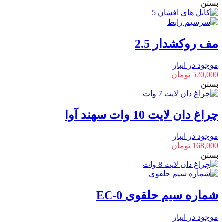
بستن
مف روکشدار 2.5
موجود در انبار
520,000
تومان
بستن
چراغ دان لایت 10 وات سهند آوا
موجود در انبار
168,000
تومان
بستن
شماره سیم حلقوی EC-0
موجود در انبار