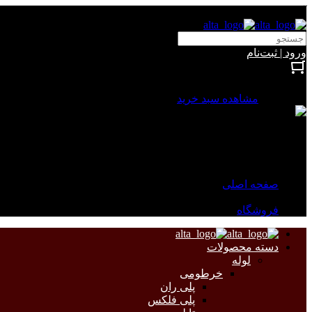
آلتا الکتریک
ورود | ثبت‌نام
بستن
0 محصول
مشاهده سبد خرید
سبد خرید شما خالی است.
جهت مشاهده محصولات بیشتر به صفحات زیر مراجعه نمایید.
صفحه اصلی
فروشگاه
دسته محصولات
لوله
خرطومی
پلی ران
پلی فلکس