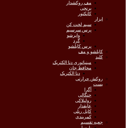
مف روکشدار
برنجی
کانکتور
ابزار
سیم لخت کن
پرس سرسیم
وایرشو
گرد
پرس کابلشو
کابلشو و مف
کلید
مینیاتوری دنا الکتریک
محافظ جان
دنا الکتریک
روکش حرارتی
بست
آگرا
چنگالی
رولپلاکی
عایقدار
کابل ریلی
کمربندی
جعبه تقسیم
پارسا