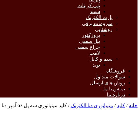
پلی کربنات
سهند
پارت الکتریک
ملزومات برقی
روشنایی
پروژکتور
پنل سقفی
چراغ سقفی
لامپ
سیم و کابل
نوید
فروشگاه
سوالات متداول
روش های ارسال
تماس با ما
درباره ما
خانه
/
کلید
/
مینیاتوری دنا الکتریک
/ کلید مینیاتوری سه پل 63 آمپر دنا الکتریک