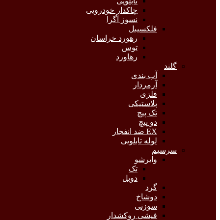
تابلویی
چاکدار خودرویی
نسوز آگرا
فلکسیبل
رهورد خراسان
توس
رهاورد
گلند
آب بندی
آرمردار
فلزی
پلاستیکی
تک پیچ
دو پیچ
EX ضد انفجار
لوله تابلویی
سرسیم
وایرشو
تک
دوبل
گرد
دوشاخ
سوزنی
فیشی روکشدار