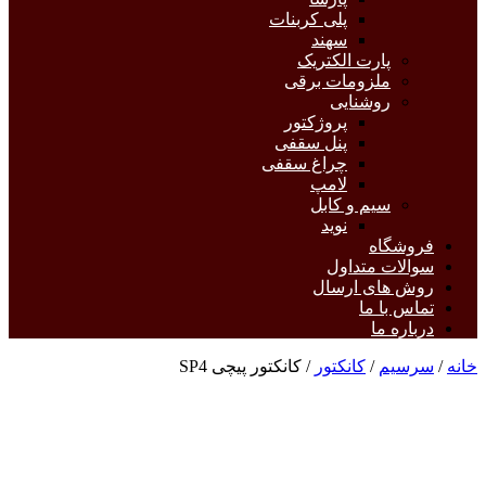
پلی کربنات
سهند
پارت الکتریک
ملزومات برقی
روشنایی
پروژکتور
پنل سقفی
چراغ سقفی
لامپ
سیم و کابل
نوید
فروشگاه
سوالات متداول
روش های ارسال
تماس با ما
درباره ما
خانه
/
سرسیم
/
کانکتور
/ کانکتور پیچی SP4