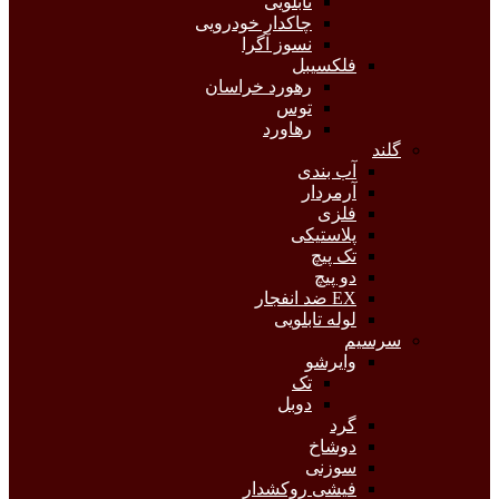
تابلویی
چاکدار خودرویی
نسوز آگرا
فلکسیبل
رهورد خراسان
توس
رهاورد
گلند
آب بندی
آرمردار
فلزی
پلاستیکی
تک پیچ
دو پیچ
EX ضد انفجار
لوله تابلویی
سرسیم
وایرشو
تک
دوبل
گرد
دوشاخ
سوزنی
فیشی روکشدار