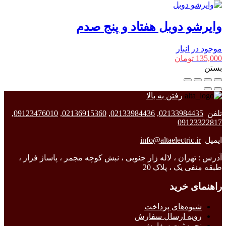
وایرشو دوبل هفتاد و پنج صدم
موجود در انبار
135,000
تومان
بستن
رفتن به بالا
تلفن
02133984435
,
02133984436
,
02136915360
,
09123476010
,
09123322817
ایمیل
info@altaelectric.ir
آدرس : تهران ، لاله زار جنوبی ، نبش کوچه مجمر ، پاساژ فراز ،
طبقه منفی یک ، پلاک 20
راهنمای خرید
شیوه‌های پرداخت
رویه ارسال سفارش
نحوه ثبت سفارش