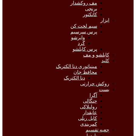
مف روکشدار
برنجی
کانکتور
ابزار
سیم لخت کن
پرس سرسیم
وایرشو
گرد
پرس کابلشو
کابلشو و مف
کلید
مینیاتوری دنا الکتریک
محافظ جان
دنا الکتریک
روکش حرارتی
بست
آگرا
چنگالی
رولپلاکی
عایقدار
کابل ریلی
کمربندی
جعبه تقسیم
پارسا