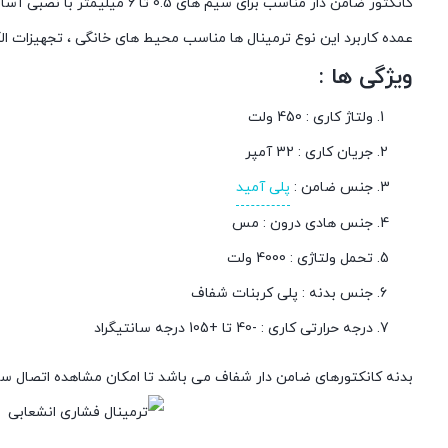
کانکتور ضامن دار مناسب برای سیم های 0.5 تا 6 میلیمتر با نصبی آسان و مطمعن باعث سهولت در کارها برای شما مهندسان برق شده است.
عمده کاربرد این نوع ترمینال ها مناسب محیط های خانگی ، تجهیزات ال
ویژگی ها :
ولتاژ کاری : 450 ولت
جريان کاری : 32 آمپر
جنس ضامن :
پلی آميد
جنس هادی درون : مس
تحمل ولتاژی : 4000 ولت
جنس بدنه : پلی کربنات شفاف
درجه حرارتی کاری : -40 تا +105 درجه سانتیگراد
بدنه کانکتورهای ضامن دار شفاف می باشد تا امکان مشاهده اتصال سيم 