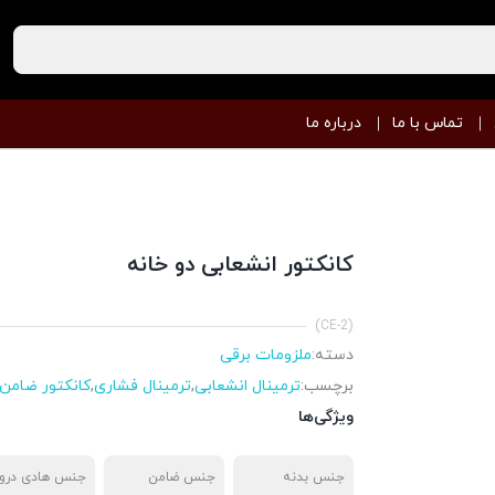
تماس با ما
درباره ما
کانکتور انشعابی دو خانه
(CE-2)
دسته:
ملزومات برقی
برچسب:
ترمینال انشعابی
,
ترمینال فشاری
,
کانکتور ضامن 
ویژگی‌ها
جنس بدنه
جنس ضامن
جنس هادی درو