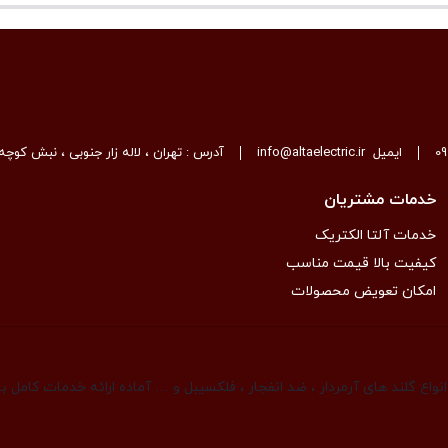
0
ایمیل
info@altaelectric.ir
آدرس : تهران ، لاله زار جنوبی ، نبش کوچه 
خدمات مشتریان
خدمات آلتا الکتریک
کیفیت بالا قیمت مناسب
امکان تعویض محصولات
واع گلند های آرمردار ، ضد انفجار ، فلکسیبل و … آماده ارائه خدمات کامل 