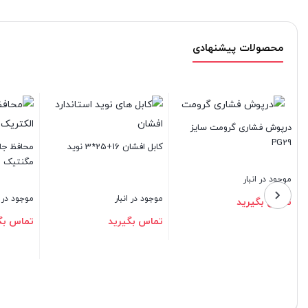
محصولات پیشنهادی
درپوش فشاری گرومت سایز
PG29
کابل افشان 16+25*3 نوید
مگنتیک
موجود در انبار
موجود در انبار
موجود در انب
تماس بگیرید
تماس بگیرید
تماس بگیر
بستن
بستن
بستن