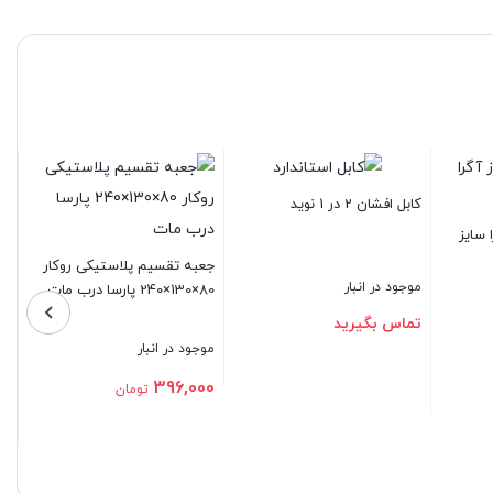
جعب
سهند 1
کابل افشان 2 در 1 نوید
ایز
موجو
جعبه تقسیم پلاستیکی روکار
موجود در انبار
80×130×240 پارسا درب مات
400
تماس بگیرید
موجود در انبار
بستن
396,000
تومان
بستن
بستن