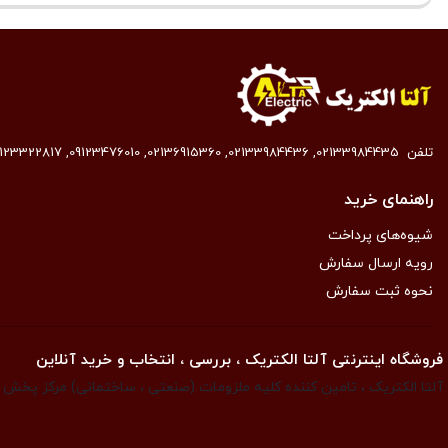
تلفن
02133984435
,
02133984436
,
02136915360
,
09123476010
,
9123322817
راهنمای خرید
شیوه‌های پرداخت
رویه ارسال سفارش
نحوه ثبت سفارش
فروشگاه اینترنتی آلتا الکتریک ، بررسی ، انتخاب و خرید آنلاین
آلتا الکتریک ، تامین کننده کلیه ملزومات (صنعتی ، ساختمانی) مرکز پخش ان