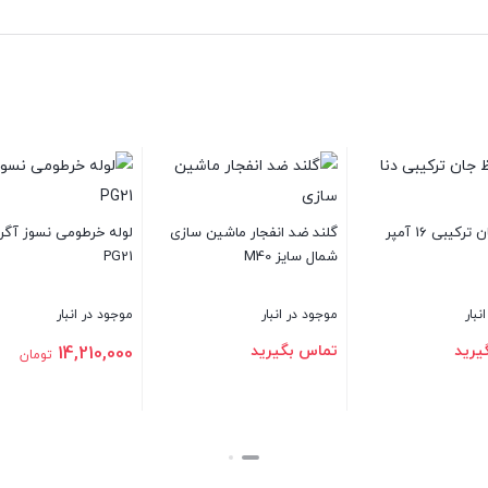
محافظ جان ترکیبی 16 آمپر
گلند ضد انفجار ماشین سازی
لوله خرطومی نسوز آگرا س
شمال سایز M40
PG21
ار
موجود در انبار
موجود در انبار
ید
تماس بگیرید
14,210,000
تومان
بستن
بستن