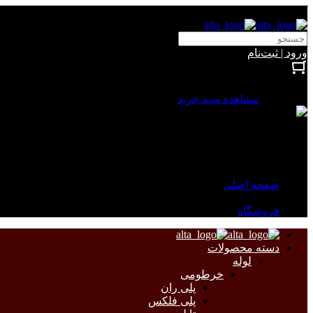
آلتا الکتریک
ورود | ثبت‌نام
بستن
0 محصول
مشاهده سبد خرید
سبد خرید شما خالی است.
جهت مشاهده محصولات بیشتر به صفحات زیر مراجعه نمایید.
صفحه اصلی
فروشگاه
دسته محصولات
لوله
خرطومی
پلی ران
پلی فلکس