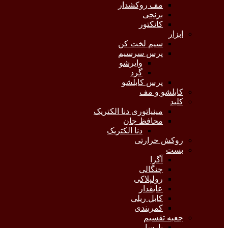
مف روکشدار
برنجی
کانکتور
ابزار
سیم لخت کن
پرس سرسیم
وایرشو
گرد
پرس کابلشو
کابلشو و مف
کلید
مینیاتوری دنا الکتریک
محافظ جان
دنا الکتریک
روکش حرارتی
بست
آگرا
چنگالی
رولپلاکی
عایقدار
کابل ریلی
کمربندی
جعبه تقسیم
پارسا