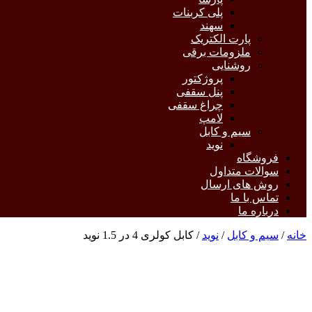
پلی کربنات
سهند
پارت الکتریک
ملزومات برقی
روشنایی
پروژکتور
پنل سقفی
چراغ سقفی
لامپ
سیم و کابل
نوید
فروشگاه
سوالات متداول
روش های ارسال
تماس با ما
درباره ما
خانه
/
سیم و کابل
/
نوید
/ کابل کولری 4 در 1.5 نوید