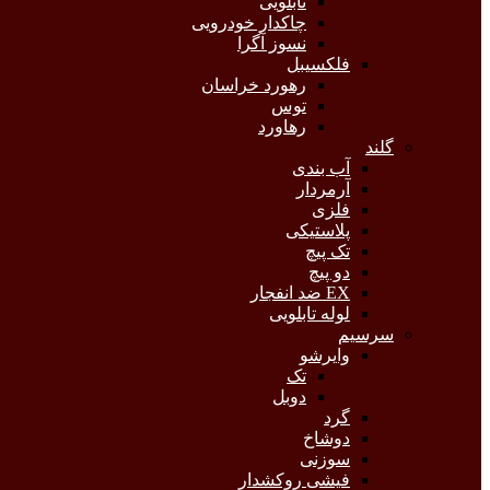
تابلویی
چاکدار خودرویی
نسوز آگرا
فلکسیبل
رهورد خراسان
توس
رهاورد
گلند
آب بندی
آرمردار
فلزی
پلاستیکی
تک پیچ
دو پیچ
EX ضد انفجار
لوله تابلویی
سرسیم
وایرشو
تک
دوبل
گرد
دوشاخ
سوزنی
فیشی روکشدار