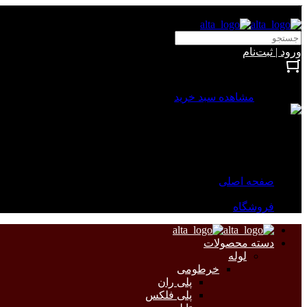
آلتا الکتریک
ورود | ثبت‌نام
بستن
0 محصول
مشاهده سبد خرید
سبد خرید شما خالی است.
جهت مشاهده محصولات بیشتر به صفحات زیر مراجعه نمایید.
صفحه اصلی
فروشگاه
دسته محصولات
لوله
خرطومی
پلی ران
پلی فلکس