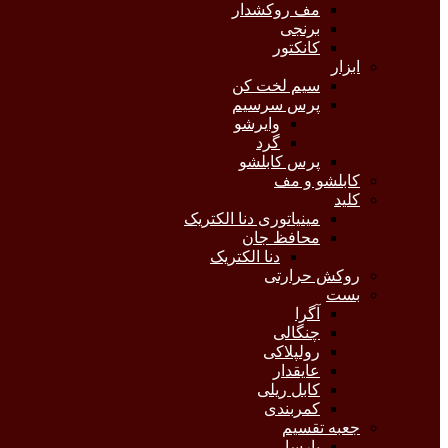
مف روکشدار
برنجی
کانکتور
ابزار
سیم لخت کن
پرس سرسیم
وایرشو
گرد
پرس کابلشو
کابلشو و مف
کلید
مینیاتوری دنا الکتریک
محافظ جان
دنا الکتریک
روکش حرارتی
بست
آگرا
چنگالی
رولپلاکی
عایقدار
کابل ریلی
کمربندی
جعبه تقسیم
پارسا