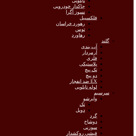
تابلویی
چاکدار خودرویی
نسوز آگرا
فلکسیبل
رهورد خراسان
توس
رهاورد
گلند
آب بندی
آرمردار
فلزی
پلاستیکی
تک پیچ
دو پیچ
EX ضد انفجار
لوله تابلویی
سرسیم
وایرشو
تک
دوبل
گرد
دوشاخ
سوزنی
فیشی روکشدار