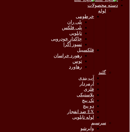
دسته محصولات
لوله
خرطومی
پلی ران
پلی فلکس
تابلویی
چاکدار خودرویی
نسوز آگرا
فلکسیبل
رهورد خراسان
توس
رهاورد
گلند
آب بندی
آرمردار
فلزی
پلاستیکی
تک پیچ
دو پیچ
EX ضد انفجار
لوله تابلویی
سرسیم
وایرشو