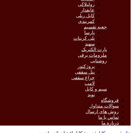
رولپلاکی
عایقدار
کابل ریلی
کمربندی
جعبه تقسیم
پارسا
پلی کربنات
سهند
پارت الکتریک
ملزومات برقی
روشنایی
پروژکتور
پنل سقفی
چراغ سقفی
لامپ
سیم و کابل
نوید
فروشگاه
سوالات متداول
روش های ارسال
تماس با ما
درباره ما