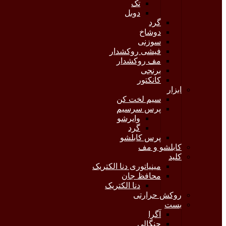
تک
دوبل
گرد
دوشاخ
سوزنی
فیشی روکشدار
مف روکشدار
برنجی
کانکتور
ابزار
سیم لخت کن
پرس سرسیم
وایرشو
گرد
پرس کابلشو
کابلشو و مف
کلید
مینیاتوری دنا الکتریک
محافظ جان
دنا الکتریک
روکش حرارتی
بست
آگرا
چنگالی