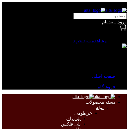
آلتا الکتریک
ورود | ثبت‌نام
بستن
0 محصول
مشاهده سبد خرید
سبد خرید شما خالی است.
جهت مشاهده محصولات بیشتر به صفحات زیر مراجعه نمایید.
صفحه اصلی
فروشگاه
دسته محصولات
لوله
خرطومی
پلی ران
پلی فلکس