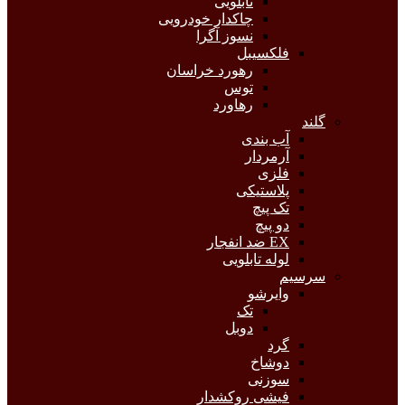
تابلویی
چاکدار خودرویی
نسوز آگرا
فلکسیبل
رهورد خراسان
توس
رهاورد
گلند
آب بندی
آرمردار
فلزی
پلاستیکی
تک پیچ
دو پیچ
EX ضد انفجار
لوله تابلویی
سرسیم
وایرشو
تک
دوبل
گرد
دوشاخ
سوزنی
فیشی روکشدار