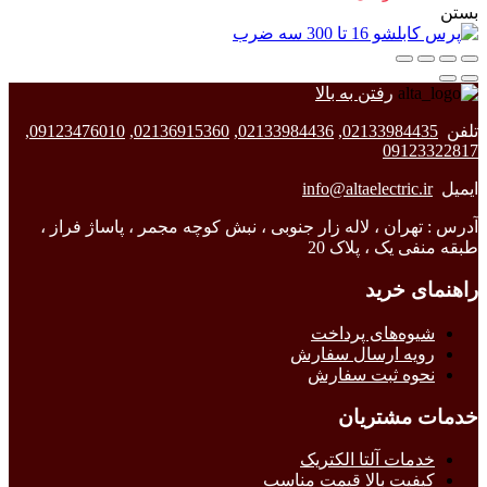
بستن
رفتن به بالا
تلفن
02133984435
,
02133984436
,
02136915360
,
09123476010
,
09123322817
ایمیل
info@altaelectric.ir
آدرس : تهران ، لاله زار جنوبی ، نبش کوچه مجمر ، پاساژ فراز ،
طبقه منفی یک ، پلاک 20
راهنمای خرید
شیوه‌های پرداخت
رویه ارسال سفارش
نحوه ثبت سفارش
خدمات مشتریان
خدمات آلتا الکتریک
کیفیت بالا قیمت مناسب