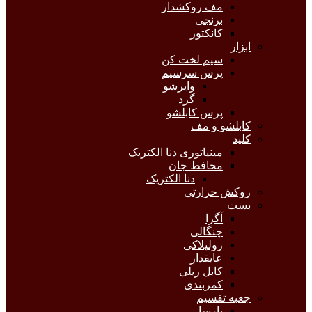
مف روکشدار
برنجی
کانکتور
ابزار
سیم لخت کن
پرس سرسیم
وایرشو
گرد
پرس کابلشو
کابلشو و مف
کلید
مینیاتوری دنا الکتریک
محافظ جان
دنا الکتریک
روکش حرارتی
بست
آگرا
چنگالی
رولپلاکی
عایقدار
کابل ریلی
کمربندی
جعبه تقسیم
پارسا