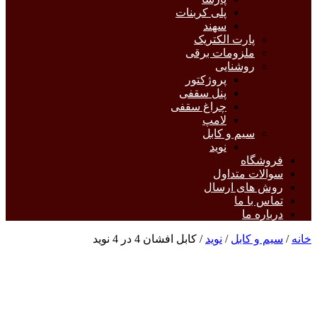
پلی کربنات
سهند
پارت الکتریک
ملزومات برقی
روشنایی
پروژکتور
پنل سقفی
چراغ سقفی
لامپ
سیم و کابل
نوید
فروشگاه
سوالات متداول
روش های ارسال
تماس با ما
درباره ما
خانه
/
سیم و کابل
/
نوید
/ کابل افشان 4 در 4 نوید