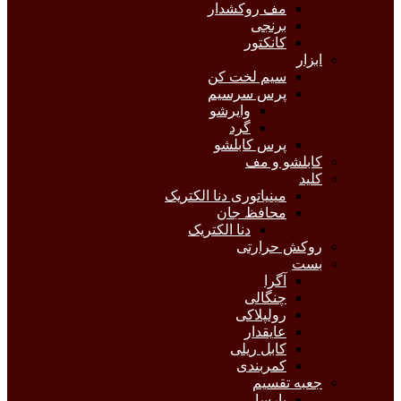
مف روکشدار
برنجی
کانکتور
ابزار
سیم لخت کن
پرس سرسیم
وایرشو
گرد
پرس کابلشو
کابلشو و مف
کلید
مینیاتوری دنا الکتریک
محافظ جان
دنا الکتریک
روکش حرارتی
بست
آگرا
چنگالی
رولپلاکی
عایقدار
کابل ریلی
کمربندی
جعبه تقسیم
پارسا