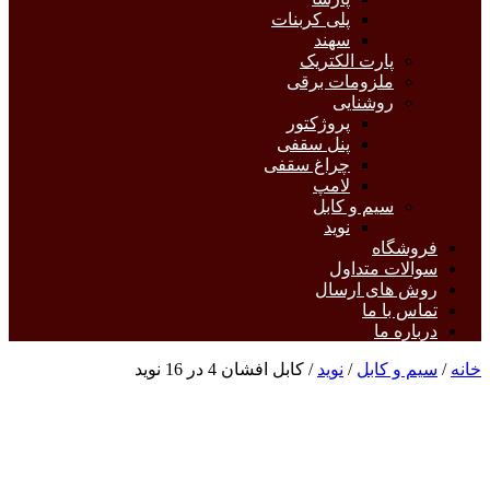
پلی کربنات
سهند
پارت الکتریک
ملزومات برقی
روشنایی
پروژکتور
پنل سقفی
چراغ سقفی
لامپ
سیم و کابل
نوید
فروشگاه
سوالات متداول
روش های ارسال
تماس با ما
درباره ما
خانه
/
سیم و کابل
/
نوید
/ کابل افشان 4 در 16 نوید