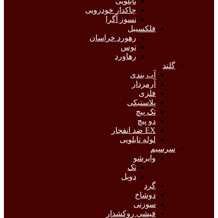
تابلویی
چاکدار خودرویی
نسوز آگرا
فلکسیبل
رهورد خراسان
توس
رهاورد
گلند
آب بندی
آرمردار
فلزی
پلاستیکی
تک پیچ
دو پیچ
EX ضد انفجار
لوله تابلویی
سرسیم
وایرشو
تک
دوبل
گرد
دوشاخ
سوزنی
فیشی روکشدار