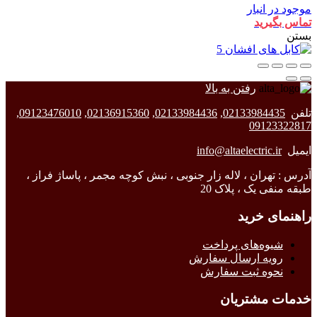
موجود در انبار
تماس بگیرید
بستن
رفتن به بالا
تلفن
02133984435
,
02133984436
,
02136915360
,
09123476010
,
09123322817
ایمیل
info@altaelectric.ir
آدرس : تهران ، لاله زار جنوبی ، نبش کوچه مجمر ، پاساژ فراز ،
طبقه منفی یک ، پلاک 20
راهنمای خرید
شیوه‌های پرداخت
رویه ارسال سفارش
نحوه ثبت سفارش
خدمات مشتریان