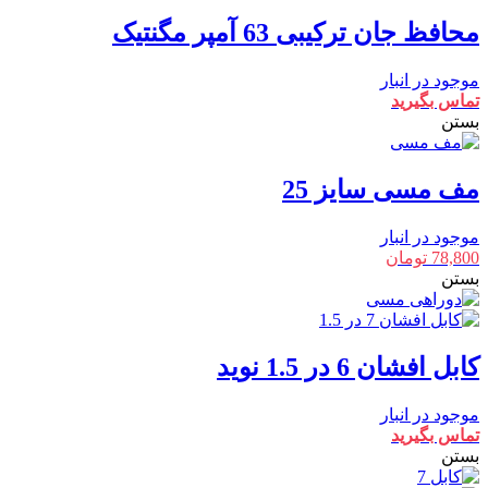
محافظ جان ترکیبی 63 آمپر مگنتیک
موجود در انبار
تماس بگیرید
بستن
مف مسی سایز 25
موجود در انبار
78,800
تومان
بستن
کابل افشان 6 در 1.5 نوید
موجود در انبار
تماس بگیرید
بستن