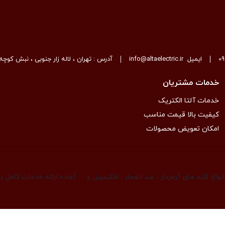
0
ایمیل
info@altaelectric.ir
آدرس : تهران ، لاله زار جنوبی ، نبش کوچه 
خدمات مشتریان
خدمات آلتا الکتریک
کیفیت بالا قیمت مناسب
امکان تعویض محصولات
واع گلند های آرمردار ، ضد انفجار ، فلکسیبل و … آماده ارائه خدمات کامل 