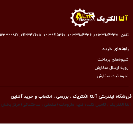
تلفن
02133984435
,
02133984436
,
02136915360
,
09123476010
,
9123322817
راهنمای خرید
شیوه‌های پرداخت
رویه ارسال سفارش
نحوه ثبت سفارش
فروشگاه اینترنتی آلتا الکتریک ، بررسی ، انتخاب و خرید آنلاین
آلتا الکتریک ، تامین کننده کلیه ملزومات (صنعتی ، ساختمانی) مرکز پخش ان