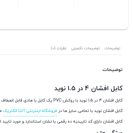
بستن
بستن
توضیحات
توضیحات تکمیلی
نظرات (0)
توضیحات
کابل افشان 4 در 1.5 نوید
کابل افشان 4 در 1.5 نوید با روکش PVC یک کابل با هادی قابل انعطاف است که از بهترین مواد موجود در بازار ساخته شده و کیفیت آن بسیار عالی است.
کابل افشان نوید با تمامی سایز ها در
فروشگاه اینترنتی آلتا الکتریک
مو
کابل افشان دارای کد تاییدیه ده رقمی با نشان استاندارد و مورد تایید ا