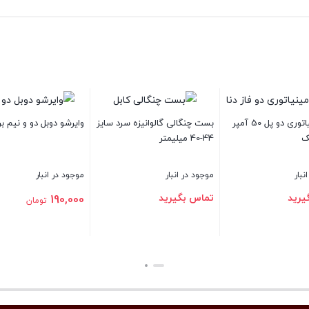
ی
جعبه تقسیم پلی کربنات البرز
شینه مسی نول 12 پیچ
سایز 25x15x12
کابل افشا
موجود در انبار
موجود در انبار
موجود
282,000
526,500
تومان
تومان
تماس
بستن
بستن
بستن