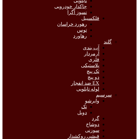
تابلویی
چاکدار خودرویی
نسوز آگرا
فلکسیبل
رهورد خراسان
توس
رهاورد
گلند
آب بندی
آرمردار
فلزی
پلاستیکی
تک پیچ
دو پیچ
EX ضد انفجار
لوله تابلویی
سرسیم
وایرشو
تک
دوبل
گرد
دوشاخ
سوزنی
فیشی روکشدار