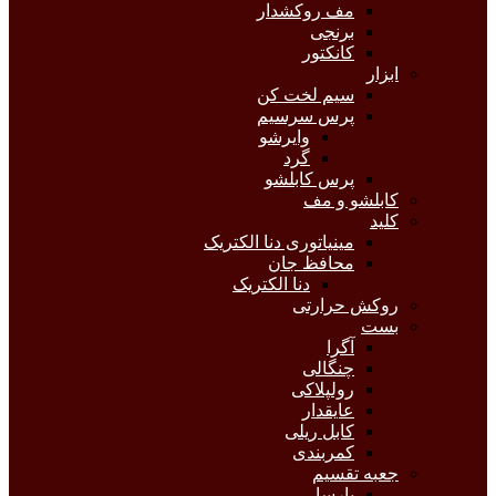
مف روکشدار
برنجی
کانکتور
ابزار
سیم لخت کن
پرس سرسیم
وایرشو
گرد
پرس کابلشو
کابلشو و مف
کلید
مینیاتوری دنا الکتریک
محافظ جان
دنا الکتریک
روکش حرارتی
بست
آگرا
چنگالی
رولپلاکی
عایقدار
کابل ریلی
کمربندی
جعبه تقسیم
پارسا