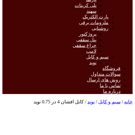
پلی کربنات
سهند
پارت الکتریک
ملزومات برقی
روشنایی
پروژکتور
پنل سقفی
چراغ سقفی
لامپ
سیم و کابل
نوید
فروشگاه
سوالات متداول
روش های ارسال
تماس با ما
درباره ما
خانه
/
سیم و کابل
/
نوید
/ کابل افشان 4 در 0.75 نوید