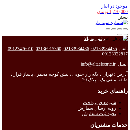
موجود در انبار
1,270,000
تومان
بستن
رفتن به بالا
تلفن
02133984435
,
02133984436
,
02136915360
,
09123476010
,
09123322817
ایمیل
info@altaelectric.ir
آدرس : تهران ، لاله زار جنوبی ، نبش کوچه مجمر ، پاساژ فراز ،
طبقه منفی یک ، پلاک 20
راهنمای خرید
شیوه‌های پرداخت
رویه ارسال سفارش
نحوه ثبت سفارش
خدمات مشتریان