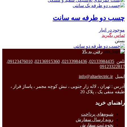
چسب دو طرفه سه سانت
موجود در انبار
تماس بگیرید
بستن
رفتن به بالا
تلفن
02133984435
,
02133984436
,
02136915360
,
09123476010
,
09123322817
ایمیل
info@altaelectric.ir
آدرس : تهران ، لاله زار جنوبی ، نبش کوچه مجمر ، پاساژ فراز ،
طبقه منفی یک ، پلاک 20
راهنمای خرید
شیوه‌های پرداخت
رویه ارسال سفارش
نحوه ثبت سفارش