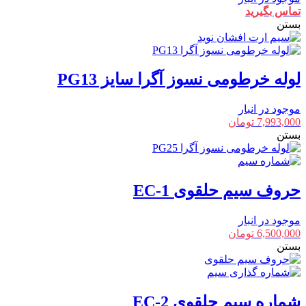
تماس بگیرید
بستن
لوله خرطومی نسوز آگرا سایز PG13
موجود در انبار
7,993,000
تومان
بستن
حروف سیم حلقوی EC-1
موجود در انبار
6,500,000
تومان
بستن
شماره سیم حلقوی EC-2