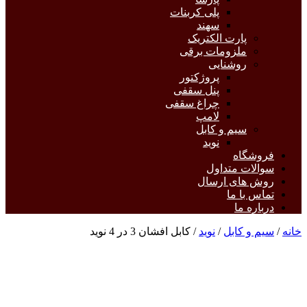
پلی کربنات
سهند
پارت الکتریک
ملزومات برقی
روشنایی
پروژکتور
پنل سقفی
چراغ سقفی
لامپ
سیم و کابل
نوید
فروشگاه
سوالات متداول
روش های ارسال
تماس با ما
درباره ما
خانه
/
سیم و کابل
/
نوید
/ کابل افشان 3 در 4 نوید