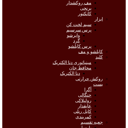
مف روکشدار
برنجی
کانکتور
ابزار
سیم لخت کن
پرس سرسیم
وایرشو
گرد
پرس کابلشو
کابلشو و مف
کلید
مینیاتوری دنا الکتریک
محافظ جان
دنا الکتریک
روکش حرارتی
بست
آگرا
چنگالی
رولپلاکی
عایقدار
کابل ریلی
کمربندی
جعبه تقسیم
پارسا