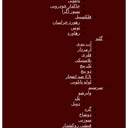
تابلویی
چاکدار خودرویی
نسوز آگرا
فلکسیبل
رهورد خراسان
توس
رهاورد
گلند
آب بندی
آرمردار
فلزی
پلاستیکی
تک پیچ
دو پیچ
EX ضد انفجار
لوله تابلویی
سرسیم
وایرشو
تک
دوبل
گرد
دوشاخ
سوزنی
فیشی روکشدار