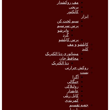
مف روکشدار
برنجی
کانکتور
ابزار
سیم لخت کن
پرس سرسیم
وایرشو
گرد
پرس کابلشو
کابلشو و مف
کلید
مینیاتوری دنا الکتریک
محافظ جان
دنا الکتریک
روکش حرارتی
بست
آگرا
چنگالی
رولپلاکی
عایقدار
کابل ریلی
کمربندی
جعبه تقسیم
پارسا