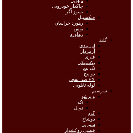
تابلویی
چاکدار خودرویی
نسوز آگرا
فلکسیبل
رهورد خراسان
توس
رهاورد
گلند
آب بندی
آرمردار
فلزی
پلاستیکی
تک پیچ
دو پیچ
EX ضد انفجار
لوله تابلویی
سرسیم
وایرشو
تک
دوبل
گرد
دوشاخ
سوزنی
فیشی روکشدار