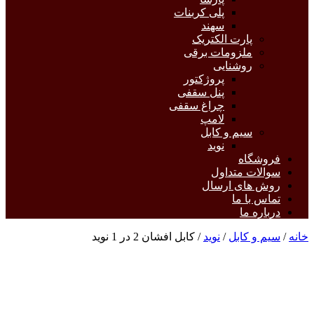
پلی کربنات
سهند
پارت الکتریک
ملزومات برقی
روشنایی
پروژکتور
پنل سقفی
چراغ سقفی
لامپ
سیم و کابل
نوید
فروشگاه
سوالات متداول
روش های ارسال
تماس با ما
درباره ما
خانه
/
سیم و کابل
/
نوید
/ کابل افشان 2 در 1 نوید