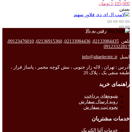
1,105,000
تومان
بستن
رفتن به بالا
تلفن
02133984435
,
02133984436
,
02136915360
,
09123476010
,
09123322817
ایمیل
info@altaelectric.ir
آدرس : تهران ، لاله زار جنوبی ، نبش کوچه مجمر ، پاساژ فراز ،
طبقه منفی یک ، پلاک 20
راهنمای خرید
شیوه‌های پرداخت
رویه ارسال سفارش
نحوه ثبت سفارش
خدمات مشتریان
خدمات آلتا الکتریک