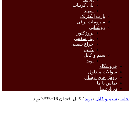
پلی کربنات
سهند
پارت الکتریک
ملزومات برقی
روشنایی
پروژکتور
پنل سقفی
چراغ سقفی
لامپ
سیم و کابل
نوید
فروشگاه
سوالات متداول
روش های ارسال
تماس با ما
درباره ما
خانه
/
سیم و کابل
/
نوید
/ کابل افشان 16+35*3 نوید