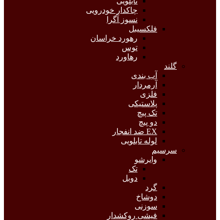
تابلویی
چاکدار خودرویی
نسوز آگرا
فلکسیبل
رهورد خراسان
توس
رهاورد
گلند
آب بندی
آرمردار
فلزی
پلاستیکی
تک پیچ
دو پیچ
EX ضد انفجار
لوله تابلویی
سرسیم
وایرشو
تک
دوبل
گرد
دوشاخ
سوزنی
فیشی روکشدار