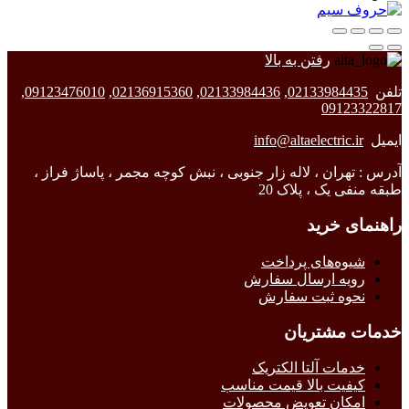
رفتن به بالا
تلفن
02133984435
,
02133984436
,
02136915360
,
09123476010
,
09123322817
ایمیل
info@altaelectric.ir
آدرس : تهران ، لاله زار جنوبی ، نبش کوچه مجمر ، پاساژ فراز ،
طبقه منفی یک ، پلاک 20
راهنمای خرید
شیوه‌های پرداخت
رویه ارسال سفارش
نحوه ثبت سفارش
خدمات مشتریان
خدمات آلتا الکتریک
کیفیت بالا قیمت مناسب
امکان تعویض محصولات