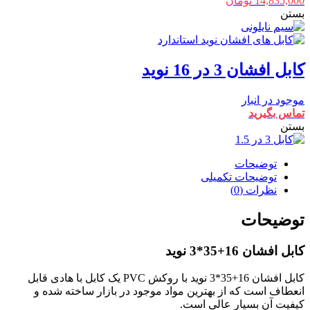
14,835,000
تومان
بستن
کابل افشان 3 در 16 نوید
موجود در انبار
تماس بگیرید
بستن
توضیحات
توضیحات تکمیلی
نظرات (0)
توضیحات
کابل افشان 16+35*3 نوید
کابل افشان 16+35*3 نوید با روکش PVC یک کابل با هادی قابل
انعطاف است که از بهترین مواد موجود در بازار ساخته شده و
کیفیت آن بسیار عالی است.