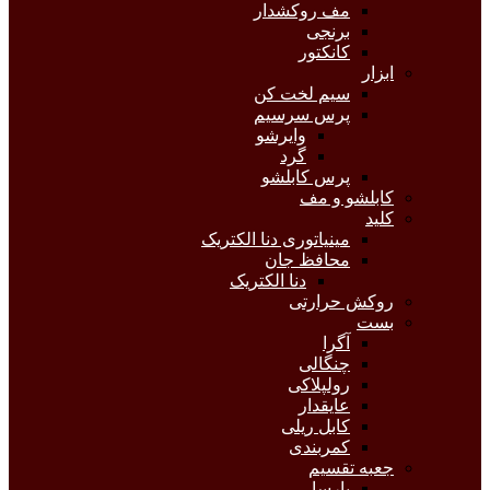
مف روکشدار
برنجی
کانکتور
ابزار
سیم لخت کن
پرس سرسیم
وایرشو
گرد
پرس کابلشو
کابلشو و مف
کلید
مینیاتوری دنا الکتریک
محافظ جان
دنا الکتریک
روکش حرارتی
بست
آگرا
چنگالی
رولپلاکی
عایقدار
کابل ریلی
کمربندی
جعبه تقسیم
پارسا