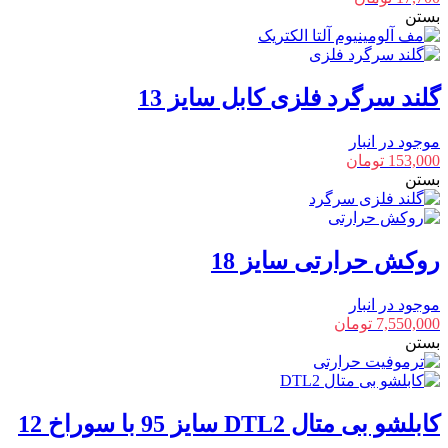
بستن
گلند سرگرد فلزی کابل سایز 13
موجود در انبار
153,000
تومان
بستن
روکش حرارتی سایز 18
موجود در انبار
7,550,000
تومان
بستن
کابلشو بی متال DTL2 سایز 95 با سوراخ 12