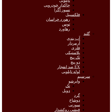
تابلویی
چاکدار خودرویی
نسوز آگرا
فلکسیبل
رهورد خراسان
توس
رهاورد
گلند
آب بندی
آرمردار
فلزی
پلاستیکی
تک پیچ
دو پیچ
EX ضد انفجار
لوله تابلویی
سرسیم
وایرشو
تک
دوبل
گرد
دوشاخ
سوزنی
فیشی روکشدار