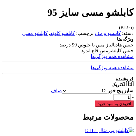
کابلشو مسی سایز 95
(KL95)
دسته:
کابلشو و مف
برچسب:
کابلشو کلوته
,
کابلشو مسی
ویژگی‌ها
جنس هادی
آلیاژ مس با خلوص 99 درصد
جنس کابلشو
مس قلع اندود
مشاهده همه ویژگی‌ها
مشاهده همه ویژگی‌ها
فروشنده
آلتا الکتریک
سایز پیچ خور
صاف
کابلشو
+
-
مسی
افزودن به سبد خرید
سایز
95
محصولات مرتبط
عدد