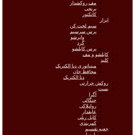
مف روکشدار
برنجی
کانکتور
ابزار
سیم لخت کن
پرس سرسیم
وایرشو
گرد
پرس کابلشو
کابلشو و مف
کلید
مینیاتوری دنا الکتریک
محافظ جان
دنا الکتریک
روکش حرارتی
بست
آگرا
چنگالی
رولپلاکی
عایقدار
کابل ریلی
کمربندی
جعبه تقسیم
پارسا