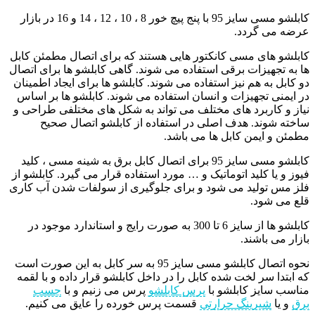
کابلشو مسی سایز 95 با پنج پیچ خور 8 ، 10 ، 12 ، 14 و 16 در بازار
عرضه می گردد.
کابلشو‌ های مسی کانکتور‌ هایی هستند که برای اتصال مطمئن کابل‌
ها به تجهیزات برقی استفاده می شوند. گاهی کابلشو‌ ها برای اتصال
دو کابل به هم نیز استفاده می شوند. کابلشو‌ ها برای ایجاد اطمینان
در ایمنی تجهیزات و انسان استفاده می شوند. کابلشو‌ ها بر اساس
نیاز و کاربرد‌ های مختلف می تواند به شکل‌ های مختلفی طراحی و
ساخته شوند. هدف اصلی در استفاده از کابلشو اتصال صحیح
مطمئن و ایمن کابل‌ ها می باشد.
کابلشو مسی سایز 95 برای اتصال کابل برق به شینه مسی ، کلید
فیوز و یا کلید اتوماتیک و … مورد استفاده قرار می گیرد. کابلشو از
فلز مس تولید می شود و برای جلوگیری از سولفات شدن آب کاری
قلع می شود.
کابلشو ها از سایز 6 تا 300 به صورت رایج و استاندارد موجود در
بازار می باشند.
نحوه اتصال کابلشو مسی سایز 95 به سر کابل به این صورت است
که ابتدا سر لخت شده کابل را در داخل کابلشو قرار داده و با لقمه
مناسب سایز کابلشو با
پرس کابلشو
پرس می زنیم و با
چسب
برق
و یا
شیرینگ حرارتی
قسمت پرس خورده را عایق می کنیم.