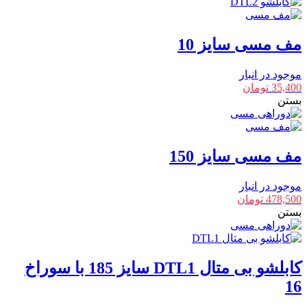
مف مسی سایز 10
موجود در انبار
35,400
تومان
بستن
مف مسی سایز 150
موجود در انبار
478,500
تومان
بستن
کابلشو بی متال DTL1 سایز 185 با سوراخ
16