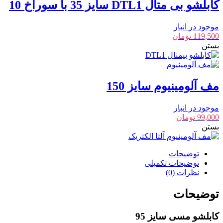
کابلشو بی متال DTL1 سایز 35 با سوراخ 10
موجود در انبار
119,500
تومان
بستن
مف آلومینیوم سایز 150
موجود در انبار
99,000
تومان
بستن
توضیحات
توضیحات تکمیلی
نظرات (0)
توضیحات
کابلشو مسی سایز 95