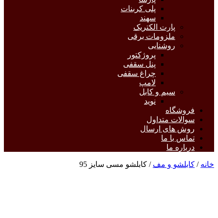
پلی کربنات
سهند
پارت الکتریک
ملزومات برقی
روشنایی
پروژکتور
پنل سقفی
چراغ سقفی
لامپ
سیم و کابل
نوید
فروشگاه
سوالات متداول
روش های ارسال
تماس با ما
درباره ما
خانه
/
کابلشو و مف
/ کابلشو مسی سایز 95