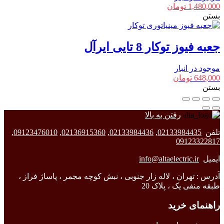
1,480,000
تومان
بستن
جعبه فیوز توکار 8 تایی ایرآل
موجود در انبار
648,000
تومان
بستن
رفتن به بالا
تلفن
02133984435
,
02133984436
,
02136915360
,
09123476010
,
09123322817
ایمیل
info@altaelectric.ir
آدرس : تهران ، لاله زار جنوبی ، نبش کوچه مجمر ، پاساژ فراز ،
طبقه منفی یک ، پلاک 20
راهنمای خرید