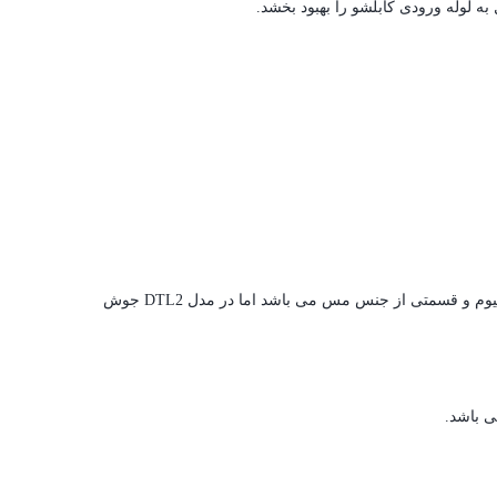
به لوله ورودی کابلشو را بهبود بخشد.
در کابلشو بی متال مدل DTL1 جوش بين مس و آلومينيوم در قسمت پيچ خور صورت گرفته يعنی قسمتی از قسمت مسطح شده کابلشو از جنس آلومينيوم و قسمتی از جنس مس می باشد اما در مدل DTL2 جوش
 باشد.