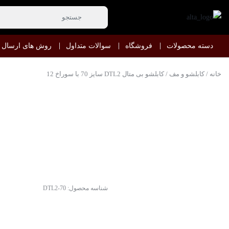
دسته محصولات
فروشگاه
سوالات متداول
روش های ارسال
خانه
/
کابلشو و مف
/ کابلشو بی متال DTL2 سایز 70 با سوراخ 12
شناسه محصول:
DTL2-70