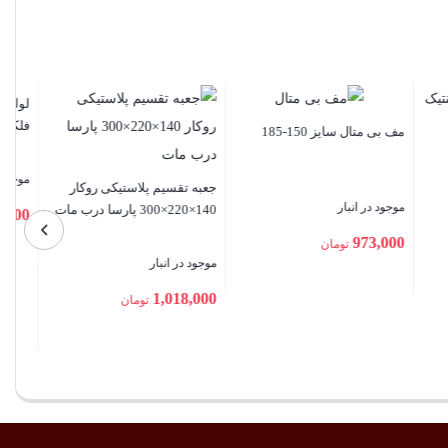
لوله فلکسی سایز 48 توس
گلند ضد انفجار ماشین سازی
شمال سایز M32
با سوراخ 12
موجود در انبار
موجود در انبار
تماس بگیرید
تومان
462,000
تومان
بستن
بستن