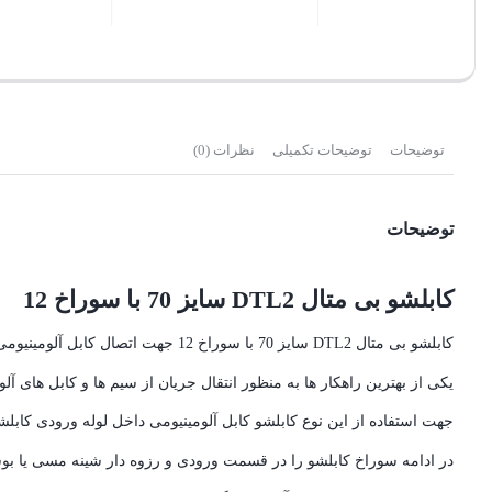
بستن
بستن
بست
توضیحات
توضیحات تکمیلی
نظرات (0)
توضیحات
کابلشو بی متال DTL2 سایز 70 با سوراخ 12
کابلشو بی متال DTL2 سایز 70 با سوراخ 12 جهت اتصال کابل آلومينيومی به شينه های مسی فشار ضعيف و يا
یکی از بهترین راهکار ها به منظور انتقال جریان از سیم ها و کابل های آل
جهت استفاده از اين نوع کابلشو کابل آلومينيومی داخل لوله ورودی کابل
در ادامه سوراخ کابلشو را در قسمت ورودی و رزوه دار شينه مسی يا بو