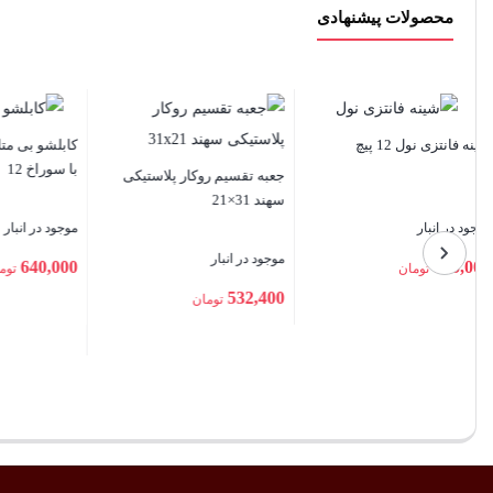
محصولات پیشنهادی
کابلشو بی متال DTL2 سایز 185
روکش حرارتی سایز 10
محافظ جان دو پل 32 آمپر
م
مگنتیک
موجود در انبار
موجود در انبار
م
تماس بگیرید
0
2,860,000
تومان
بستن
بستن
ب