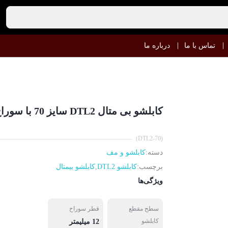
تماس با ما
درباره ما
کابلشو بی متال DTL2 سایز 70 با سوراخ 12
(DTL2-70)
دسته:
کابلشو و مف
برچسب:
کابلشو DTL2
,
کابلشو بیمتال
ویژگی‌ها
سطح مقطع
قطر سوراخ
کابلشو
12 میلیمتر