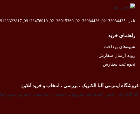
تلفن
02133984435
,
02133984436
,
02136915360
,
09123476010
,
9123322817
راهنمای خرید
شیوه‌های پرداخت
رویه ارسال سفارش
نحوه ثبت سفارش
فروشگاه اینترنتی آلتا الکتریک ، بررسی ، انتخاب و خرید آنلاین
آلتا الکتریک ، تامین کننده کلیه ملزومات (صنعتی ، ساختمانی) مرکز پخش انوا