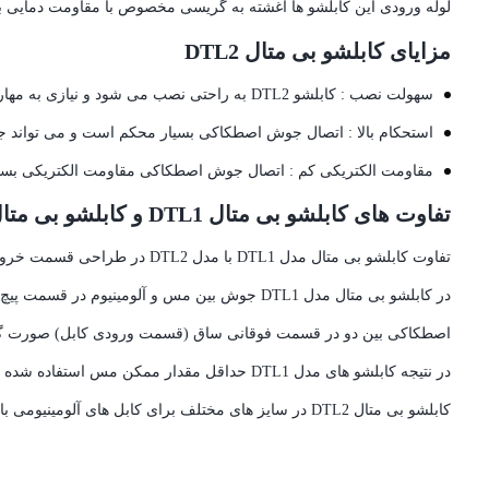
لوله ورودی اين کابلشو ها آغشته به گريسی مخصوص با مقاومت دمايی بال
مزایای کابلشو بی متال DTL2
سهولت نصب : کابلشو DTL2 به راحتی نصب می شود و نیازی به مهارت خاصی ندارد.
استحکام بالا : اتصال جوش اصطکاکی بسیار محکم است و می تواند جریا
مقاومت الکتریکی کم : اتصال جوش اصطکاکی مقاومت الکتریکی بسیا
تفاوت های کابلشو بی متال DTL1 و کابلشو بی متال DTL2
تفاوت کابلشو بی متال مدل DTL1 با مدل DTL2 در طراحی قسمت خروجی (پيچ خور) آن است.
اصطکاکی بين دو در قسمت فوقانی ساق (قسمت ورودی کابل) صورت گر
در نتيجه کابلشو های مدل DTL1 حداقل مقدار ممکن مس استفاده شده و وزن سبک تر و قيمت ارزان تری نسبت به کابلشو های مدل DTL2 دارند.
کابلشو بی متال DTL2 در سایز های مختلف برای کابل های آلومینیومی با سطح مقطع 16 تا 300 میلیمتر مربع در