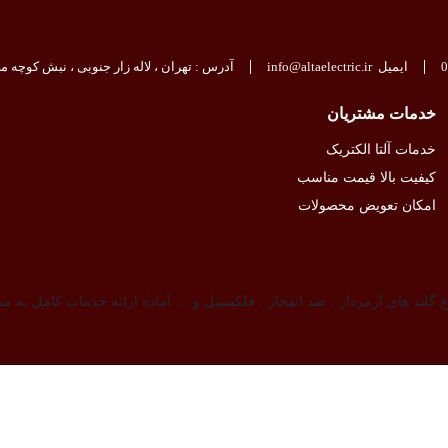
0
ایمیل
info@altaelectric.ir
آدرس : تهران ، لاله زار جنوبی ، نبش کوچه مجم
خدمات مشتریان
خدمات آلتا الکتریک
کیفیت بالا قیمت مناسب
امکان تعویض محصولات
ع گلند های آرمردار ، ضد انفجار ، فلکسیبل و … آماده ارائه خدمات کامل به م