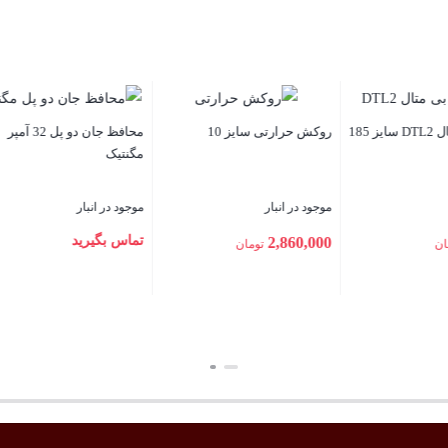
فلکس
ف بی متال سایز 150-185
موجود در انبار
جعبه تقسیم پلاستیکی روکار
وجود در انبار
140×220×300 پارسا درب مات
12,875,000
973,00
تومان
موجود در انبار
بستن
1,018,000
تومان
ستن
بستن