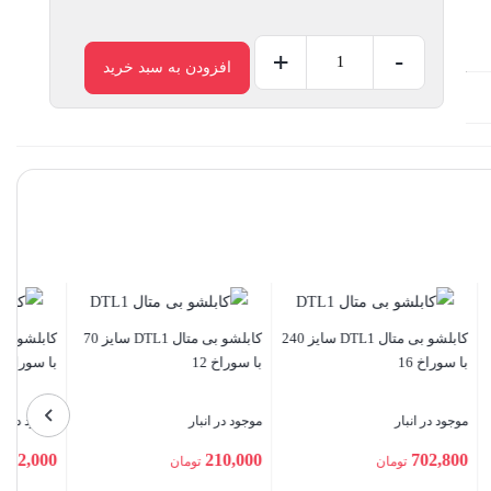
+
-
افزودن به سبد خرید
کابلشو
بی
متال
DTL2
سایز
70
با
سوراخ
12
کابلشو بی متال DTL2 سایز 35
مف مسی سایز 25
مف مسی سایز 35
عدد
موجود در انبار
موجود در انبار
129,700
78,800
تومان
تومان