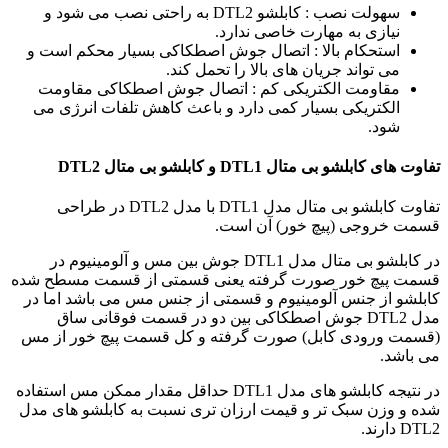
سهولت نصب : کابلشو DTL2 به راحتی نصب می شود و
نیازی به مهارت خاصی ندارد.
استحکام بالا : اتصال جوش اصطکاکی بسیار محکم است و
می تواند جریان های بالا را تحمل کند.
مقاومت الکتریکی کم : اتصال جوش اصطکاکی مقاومت
الکتریکی بسیار کمی دارد و باعث کاهش تلفات انرژی می
شود.
تفاوت های کابلشو بی متال DTL1 و کابلشو بی متال DTL2
تفاوت کابلشو بی متال مدل DTL1 با مدل DTL2 در طراحی
قسمت خروجی (پيچ خور) آن است.
در کابلشو بی متال مدل DTL1 جوش بين مس و آلومينيوم در
قسمت پيچ خور صورت گرفته يعنی قسمتی از قسمت مسطح شده
کابلشو از جنس آلومينيوم و قسمتی از جنس مس می باشد اما در
مدل DTL2 جوش اصطکاکی بين دو در قسمت فوقانی ساق
(قسمت ورودی کابل) صورت گرفته و کل قسمت پيچ خور از مس
می باشد.
در نتيجه کابلشو های مدل DTL1 حداقل مقدار ممکن مس استفاده
شده و وزن سبک تر و قيمت ارزان تری نسبت به کابلشو های مدل
DTL2 دارند.