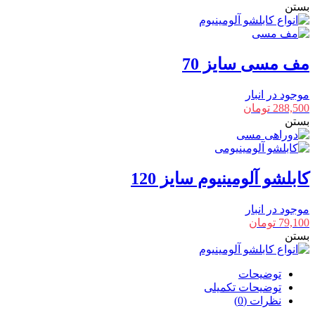
بستن
مف مسی سایز 70
موجود در انبار
288,500
تومان
بستن
کابلشو آلومینیوم سایز 120
موجود در انبار
79,100
تومان
بستن
توضیحات
توضیحات تکمیلی
نظرات (0)