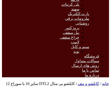
پلی کربنات
سهند
پارت الکتریک
ملزومات برقی
روشنایی
پروژکتور
پنل سقفی
چراغ سقفی
لامپ
سیم و کابل
نوید
فروشگاه
سوالات متداول
روش های ارسال
تماس با ما
درباره ما
خانه
/
کابلشو و مف
/ کابلشو بی متال DTL2 سایز 16 با سوراخ 12