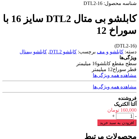
شناسه محصول:
DTL2-16
کابلشو بی متال DTL2 سایز 16 با
سوراخ 12
(DTL2-16)
دسته:
کابلشو و مف
برچسب:
کابلشو DTL2
,
کابلشو بیمتال
ویژگی‌ها
سطح مقطع کابلشو
16 میلیمتر
قطر سوراخ
12 میلیمتر
مشاهده همه ویژگی‌ها
مشاهده همه ویژگی‌ها
فروشنده
آلتا الکتریک
160,000
تومان
کابلشو
+
-
بی
افزودن به سبد خرید
متال
DTL2
محصولات مرتبط
سایز