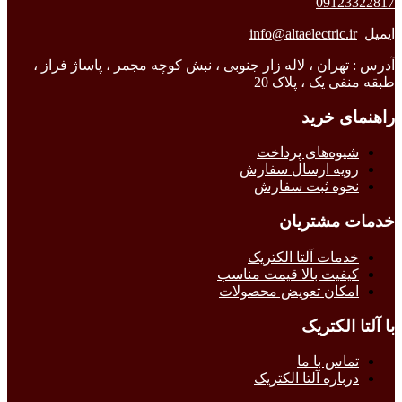
09123322817
ایمیل
info@altaelectric.ir
آدرس : تهران ، لاله زار جنوبی ، نبش کوچه مجمر ، پاساژ فراز ،
طبقه منفی یک ، پلاک 20
راهنمای خرید
شیوه‌های پرداخت
رویه ارسال سفارش
نحوه ثبت سفارش
خدمات مشتریان
خدمات آلتا الکتریک
کیفیت بالا قیمت مناسب
امکان تعویض محصولات
با آلتا الکتریک
تماس با ما
درباره آلتا الکتریک