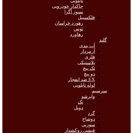
تابلویی
چاکدار خودرویی
نسوز آگرا
فلکسیبل
رهورد خراسان
توس
رهاورد
گلند
آب بندی
آرمردار
فلزی
پلاستیکی
تک پیچ
دو پیچ
EX ضد انفجار
لوله تابلویی
سرسیم
وایرشو
تک
دوبل
گرد
دوشاخ
سوزنی
فیشی روکشدار