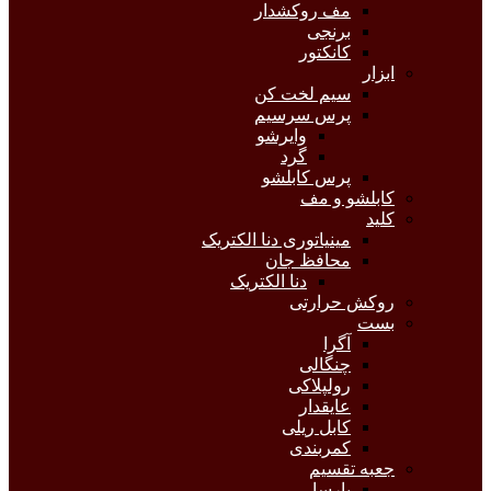
مف روکشدار
برنجی
کانکتور
ابزار
سیم لخت کن
پرس سرسیم
وایرشو
گرد
پرس کابلشو
کابلشو و مف
کلید
مینیاتوری دنا الکتریک
محافظ جان
دنا الکتریک
روکش حرارتی
بست
آگرا
چنگالی
رولپلاکی
عایقدار
کابل ریلی
کمربندی
جعبه تقسیم
پارسا