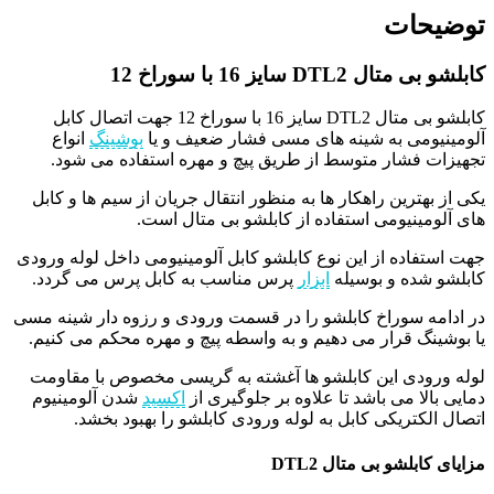
توضیحات
کابلشو بی متال DTL2 سایز 16 با سوراخ 12
کابلشو بی متال DTL2 سایز 16 با سوراخ 12 جهت اتصال کابل
آلومينيومی به شينه های مسی فشار ضعيف و يا
بوشينگ
انواع
تجهيزات فشار متوسط از طريق پيچ و مهره استفاده می شود.
یکی از بهترین راهکار ها به منظور انتقال جریان از سیم ها و کابل
های آلومینیومی استفاده از کابلشو بی متال است.
جهت استفاده از اين نوع کابلشو کابل آلومينيومی داخل لوله ورودی
کابلشو شده و بوسيله
ابزار
پرس مناسب به کابل پرس می گردد.
در ادامه سوراخ کابلشو را در قسمت ورودی و رزوه دار شينه مسی
يا بوشينگ قرار می دهیم و به واسطه پيچ و مهره محکم می کنیم.
لوله ورودی اين کابلشو ها آغشته به گريسی مخصوص با مقاومت
دمايی بالا می باشد تا علاوه بر جلوگيری از
اکسيد
شدن آلومينيوم
اتصال الکتريکی کابل به لوله ورودی کابلشو را بهبود بخشد.
مزایای کابلشو بی متال DTL2