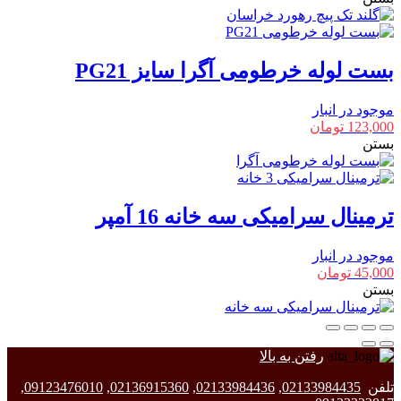
بست لوله خرطومی آگرا سایز PG21
موجود در انبار
123,000
تومان
بستن
ترمینال سرامیکی سه خانه 16 آمپر
موجود در انبار
45,000
تومان
بستن
رفتن به بالا
تلفن
02133984435
,
02133984436
,
02136915360
,
09123476010
,