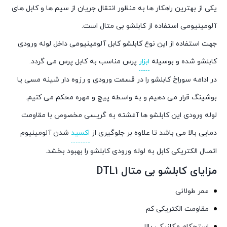
یکی از بهترین راهکار ها به منظور انتقال جریان از سیم ها و کابل های
آلومینیومی استفاده از کابلشو بی متال است.
جهت استفاده از اين نوع کابلشو کابل آلومينيومی داخل لوله ورودی
کابلشو شده و بوسيله
ابزار
پرس مناسب به کابل پرس می گردد.
در ادامه سوراخ کابلشو را در قسمت ورودی و رزوه دار شينه مسی يا
بوشينگ قرار می دهیم و به واسطه پيچ و مهره محکم می کنیم.
لوله ورودی اين کابلشو ها آغشته به گريسی مخصوص با مقاومت
دمايی بالا می باشد تا علاوه بر جلوگيری از
اکسيد
شدن آلومينيوم
اتصال الکتريکی کابل به لوله ورودی کابلشو را بهبود بخشد.
مزایای کابلشو بی متال DTL1
عمر طولانی
مقاومت الکتریکی کم
استحکام مکانیکی بالا