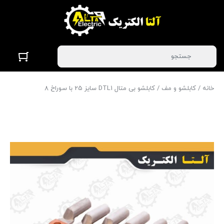
خانه
/
کابلشو و مف
/ کابلشو بی متال DTL1 سایز 25 با سوراخ 8