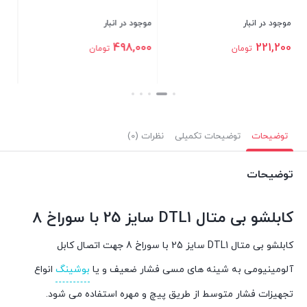
موجود در انبار
498,000
تومان
بستن
توضیحات
توضیحات تکمیلی
نظرات (0)
توضیحات
کابلشو بی متال DTL1 سایز 25 با سوراخ 8
کابلشو بی متال DTL1 سایز 25 با سوراخ 8 جهت اتصال کابل
آلومينيومی به شينه های مسی فشار ضعيف و يا
بوشينگ
انواع
تجهيزات فشار متوسط از طريق پيچ و مهره استفاده می شود.