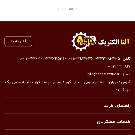
بستن
رفتن به بالا
تلفن
02133984435
,
02133984436
,
02136915360
,
09123476010
,
09123322817
ایمیل
info@altaelectric.ir
آدرس : تهران ، لاله زار جنوبی ، نبش کوچه مجمر ، پاساژ فراز ، طبقه منفی یک
، پلاک 20
راهنمای خرید
خدمات مشتریان