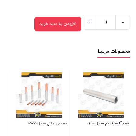
+
-
افزودن به سبد خرید
کابلشو
بی
متال
محصولات مرتبط
DTL1
سایز
25
با
کابلشو آلومینیوم سایز 120
سوراخ
8
موجود در انبار
عدد
79,100
تومان
مف بی متال سایز 70-95
بستن