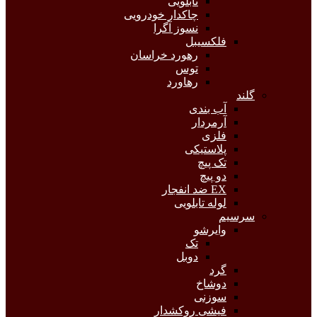
تابلویی
چاکدار خودرویی
نسوز آگرا
فلکسیبل
رهورد خراسان
توس
رهاورد
گلند
آب بندی
آرمردار
فلزی
پلاستیکی
تک پیچ
دو پیچ
EX ضد انفجار
لوله تابلویی
سرسیم
وایرشو
تک
دوبل
گرد
دوشاخ
سوزنی
فیشی روکشدار