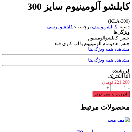
کابلشو آلومینیوم سایز 300
(KLA-300)
دسته:
کابلشو و مف
برچسب:
کابلشو پرسی
ویژگی‌ها
جنس کابلشو
آلومینیوم
جنس هادی
تمام آلومینیوم با آب کاری قلع
مشاهده همه ویژگی‌ها
مشاهده همه ویژگی‌ها
فروشنده
آلتا الکتریک
221,200
تومان
کابلشو
+
-
آلومینیوم
افزودن به سبد خرید
سایز
300
محصولات مرتبط
عدد