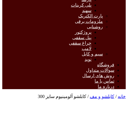
پلی کربنات
سهند
پارت الکتریک
ملزومات برقی
روشنایی
پروژکتور
پنل سقفی
چراغ سقفی
لامپ
سیم و کابل
نوید
فروشگاه
سوالات متداول
روش های ارسال
تماس با ما
درباره ما
خانه
/
کابلشو و مف
/ کابلشو آلومینیوم سایز 300