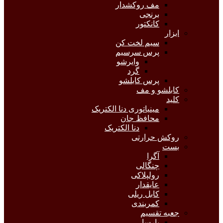
مف روکشدار
برنجی
کانکتور
ابزار
سیم لخت کن
پرس سرسیم
وایرشو
گرد
پرس کابلشو
کابلشو و مف
کلید
مینیاتوری دنا الکتریک
محافظ جان
دنا الکتریک
روکش حرارتی
بست
آگرا
چنگالی
رولپلاکی
عایقدار
کابل ریلی
کمربندی
جعبه تقسیم
پارسا