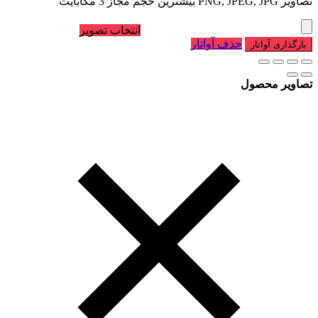
تصاویر PNG, JPEG, JPG بیشترین حجم مجاز 3 مگابایت
انتخاب تصویر
حذف آواتار
بارگذاری آواتار
تصاویر محصول