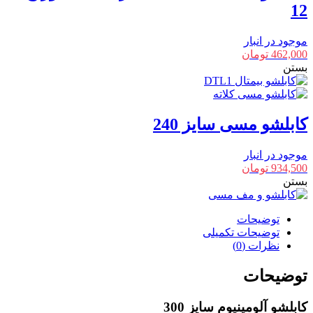
12
موجود در انبار
462,000
تومان
بستن
کابلشو مسی سایز 240
موجود در انبار
934,500
تومان
بستن
توضیحات
توضیحات تکمیلی
نظرات (0)
توضیحات
کابلشو آلومینیوم سایز 300