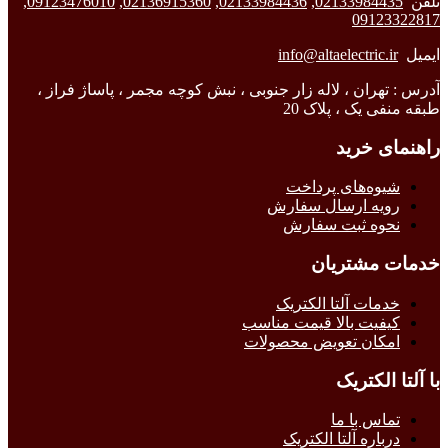
تلفن
02133984435
,
02133984436
,
02136915360
,
09123476010
,
09123322817
ایمیل
info@altaelectric.ir
آدرس : تهران ، لاله زار جنوبی ، نبش کوچه مجمر ، پاساژ فراز ،
طبقه منفی یک ، پلاک 20
راهنمای خرید
شیوه‌های پرداخت
رویه ارسال سفارش
نحوه ثبت سفارش
خدمات مشتریان
خدمات آلتا الکتریک
کیفیت بالا قیمت مناسب
امکان تعویض محصولات
با آلتا الکتریک
تماس با ما
درباره آلتا الکتریک