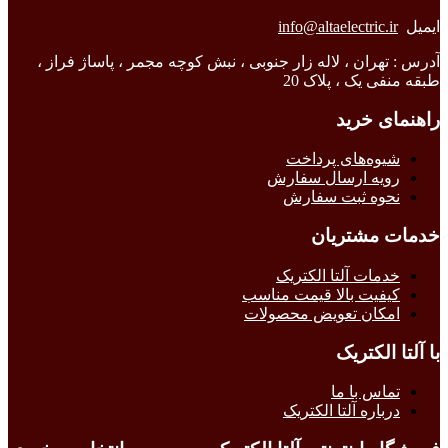
ایمیل
info@altaelectric.ir
آدرس : تهران ، لاله زار جنوبی ، نبش کوچه مجمر ، پاساژ فراز ،
طبقه منفی یک ، پلاک 20
راهنمای خرید
شیوه‌های پرداخت
رویه ارسال سفارش
نحوه ثبت سفارش
خدمات مشتریان
خدمات آلتا الکتریک
کیفیت بالا قیمت مناسب
امکان تعویض محصولات
با آلتا الکتریک
تماس با ما
درباره آلتا الکتریک