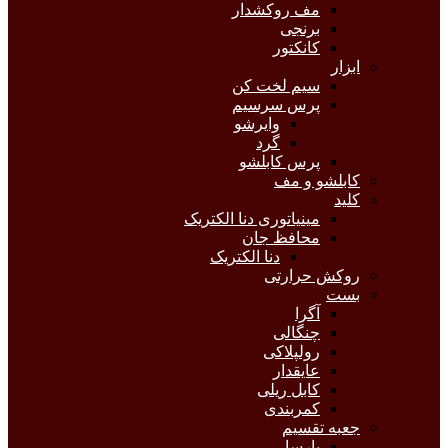
مف روکشدار
برنجی
کانکتور
ابزار
سیم لخت کن
پرس سرسیم
وایرشو
گرد
پرس کابلشو
کابلشو و مف
کلید
مینیاتوری دنا الکتریک
محافظ جان
دنا الکتریک
روکش حرارتی
بست
آگرا
چنگالی
رولپلاکی
عایقدار
کابل ریلی
کمربندی
جعبه تقسیم
پارسا