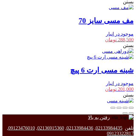
بستن
مف مسی سایز 70
موجود در انبار
288,500
تومان
بستن
شینه مسی ارت 6 پیچ
موجود در انبار
201,000
تومان
بستن
رفتن به بالا
تلفن
02133984435
,
02133984436
,
02136915360
,
09123476010
,
09123322817