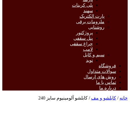
پلی کربنات
سهند
پارت الکتریک
ملزومات برقی
روشنایی
پروژکتور
پنل سقفی
چراغ سقفی
لامپ
سیم و کابل
نوید
فروشگاه
سوالات متداول
روش های ارسال
تماس با ما
درباره ما
خانه
/
کابلشو و مف
/ کابلشو آلومینیوم سایز 240