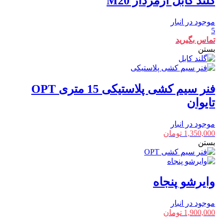
گلند کابل آرمردار M20
موجود در انبار
5
تماس بگیرید
بستن
فنر سیم کشی پلاستیکی 15 متری OPT
تایوان
موجود در انبار
1,350,000
تومان
بستن
وایرشو پنجاه
موجود در انبار
1,900,000
تومان