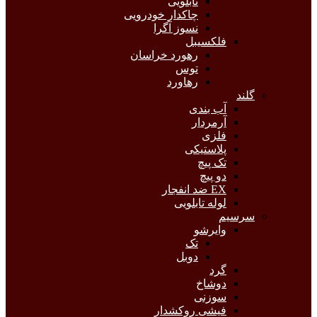
تابلویی
چاکدار خودرویی
نسوز آگرا
فلکسیبل
رهورد خراسان
توس
رهاورد
گلند
آب بندی
آرمردار
فلزی
پلاستیکی
تک پیچ
دو پیچ
EX ضد انفجار
لوله تابلویی
سرسیم
وایرشو
تک
دوبل
گرد
دوشاخ
سوزنی
فیشی روکشدار