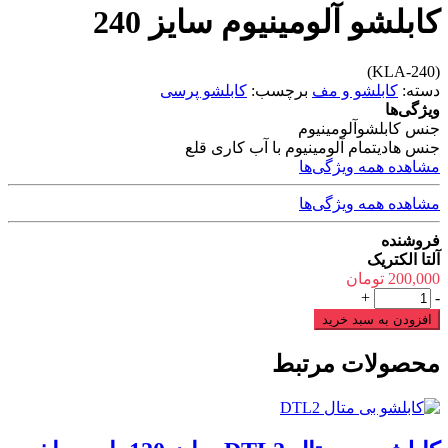
کابلشو آلومینیوم سایز 240
(KLA-240)
دسته:
کابلشو و مف
برچسب:
کابلشو پرسی
ویژگی‌ها
جنس کابلشو
آلومینیوم
جنس هادی
تمام آلومینیوم با آب کاری قلع
مشاهده همه ویژگی‌ها
مشاهده همه ویژگی‌ها
فروشنده
آلتا الکتریک
200,000
تومان
کابلشو
+
-
آلومینیوم
افزودن به سبد خرید
سایز
240
محصولات مرتبط
عدد