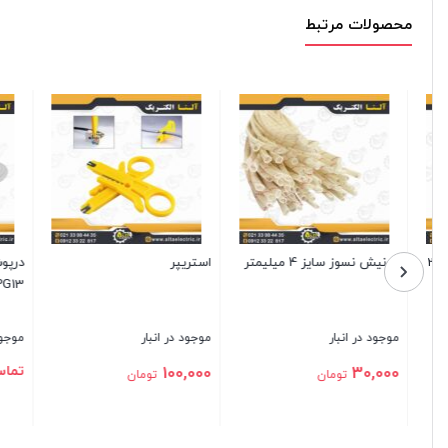
محصولات مرتبط
وارنیش نسوز سایز 4 میلیمتر
استریپر
درپوش فش
PG13
موجود در انبار
موجود در انبار
موجود در ا
تماس بگ
100,000
30,000
تومان
تومان
بستن
بستن
بستن