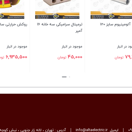
وم سایز 120
ترمینال سرامیکی سه خانه 16
روکش حرارتی سایز 50
آمپر
نبار
موجود در انبار
موجود در انبار
6,935,500
45,000
ومان
تومان
تومان
بستن
بستن
0
ایمیل
info@altaelectric.ir
آدرس : تهران ، لاله زار جنوبی ، نبش کوچه 