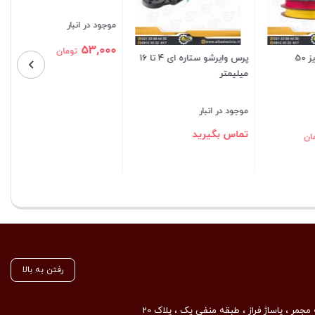
موجود در انبار
53,000
تومان
پرس وایرشو ستاره ای 4 تا 16
میلیمتر
بستن
موجود در انبار
تماس بگیرید
بستن
رفتن به بالا
مجمر ، پاساژ فراز ، طبقه منفی یک ، پلاک 20