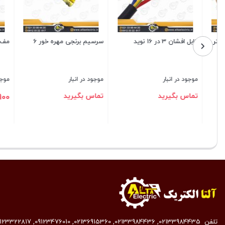
کابل افشان 3 در 16 نوید
سرسیم برنجی مهره خور 6
مف آلومینی
موجود در انبار
موجود در انبار
موجود در ا
تماس بگیرید
تماس بگیرید
79,100
ت
بستن
بستن
بستن
تلفن
02133984435
,
02133984436
,
02136915360
,
09123476010
,
9123322817