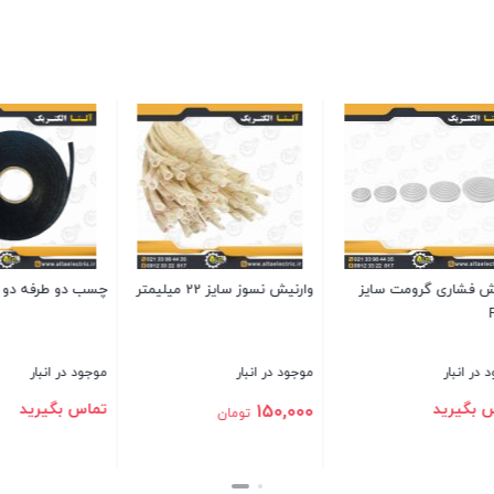
اری گرومت سایز
وارنیش نسوز سایز 22 میلیمتر
چسب دو طرفه دو سان
نبار
موجود در انبار
موجود در انبار
یرید
تماس بگیرید
150,000
تومان
بستن
بستن