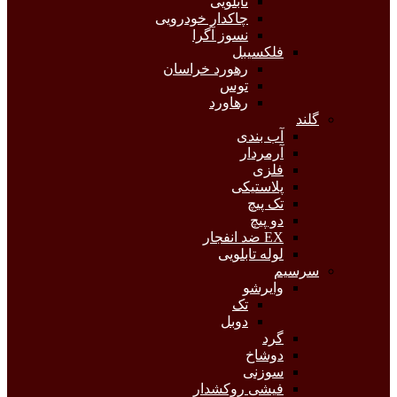
تابلویی
چاکدار خودرویی
نسوز آگرا
فلکسیبل
رهورد خراسان
توس
رهاورد
گلند
آب بندی
آرمردار
فلزی
پلاستیکی
تک پیچ
دو پیچ
EX ضد انفجار
لوله تابلویی
سرسیم
وایرشو
تک
دوبل
گرد
دوشاخ
سوزنی
فیشی روکشدار