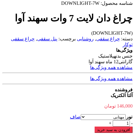
شناسه محصول:
DOWNLIGHT-7W
چراغ دان لایت 7 وات سهند آوا
(DOWNLIGHT-7W)
دسته:
چراغ سقفی
,
روشنایی
برچسب:
پنل سقفی
,
چراغ سقفی
توکار
ویژگی‌ها
جنس بدنه
پلاستیک
گارانتی
12 ماه سهند آوا
مشاهده همه ویژگی‌ها
مشاهده همه ویژگی‌ها
فروشنده
آلتا الکتریک
146,000
تومان
نور
صاف
چراغ
+
-
دان
افزودن به سبد خرید
لایت