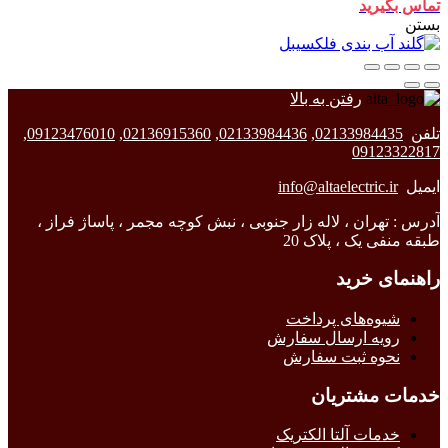
تماس بگیرید
بستن
رفتن به بالا
تلفن
02133984435
,
02133984436
,
02136915360
,
09123476010
,
09123322817
ایمیل
info@altaelectric.ir
آدرس : تهران ، لاله زار جنوبی ، نبش کوچه مجمر ، پاساژ فراز ،
طبقه منفی یک ، پلاک 20
راهنمای خرید
شیوه‌های پرداخت
رویه ارسال سفارش
نحوه ثبت سفارش
خدمات مشتریان
خدمات آلتا الکتریک