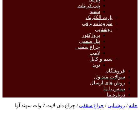
پلی کربنات
سهند
پارت الکتریک
ملزومات برقی
روشنایی
پروژکتور
پنل سقفی
چراغ سقفی
لامپ
سیم و کابل
نوید
فروشگاه
سوالات متداول
روش های ارسال
تماس با ما
درباره ما
خانه
/
روشنایی
/
چراغ سقفی
/ چراغ دان لایت 7 وات سهند آوا