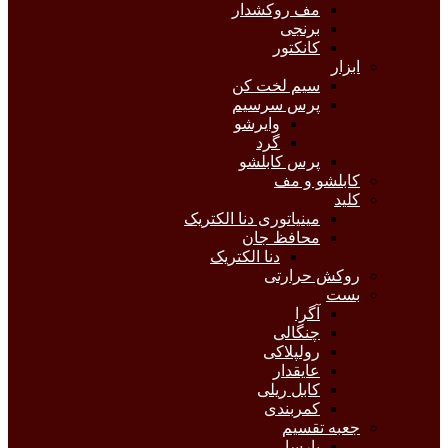
مف روکشدار
برنجی
کانکتور
ابزار
سیم لخت کن
پرس سرسیم
وایرشو
گرد
پرس کابلشو
کابلشو و مف
کلید
مینیاتوری دنا الکتریک
محافظ جان
دنا الکتریک
روکش حرارتی
بست
آگرا
چنگالی
رولپلاکی
عایقدار
کابل ریلی
کمربندی
جعبه تقسیم
پارسا