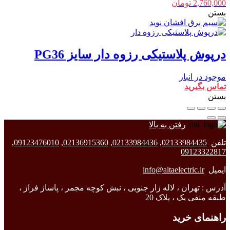
2,760,000
تومان
بستن
درپوش پلاستیکی رزوه دار سایز PG36
موجود در انبار
تماس بگیرید
بستن
رفتن به بالا
تلفن
02133984435
,
02133984436
,
02136915360
,
09123476010
,
09123322817
ایمیل
info@altaelectric.ir
آدرس : تهران ، لاله زار جنوبی ، نبش کوچه مجمر ، پاساژ فراز ،
طبقه منفی یک ، پلاک 20
راهنمای خرید