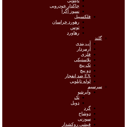
تابلویی
چاکدار خودرویی
نسوز آگرا
فلکسیبل
رهورد خراسان
توس
رهاورد
گلند
آب بندی
آرمردار
فلزی
پلاستیکی
تک پیچ
دو پیچ
EX ضد انفجار
لوله تابلویی
سرسیم
وایرشو
تک
دوبل
گرد
دوشاخ
سوزنی
فیشی روکشدار