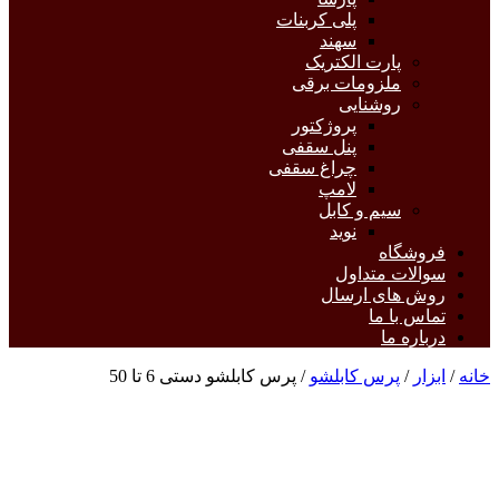
پلی کربنات
سهند
پارت الکتریک
ملزومات برقی
روشنایی
پروژکتور
پنل سقفی
چراغ سقفی
لامپ
سیم و کابل
نوید
فروشگاه
سوالات متداول
روش های ارسال
تماس با ما
درباره ما
خانه
/
ابزار
/
پرس کابلشو
/ پرس کابلشو دستی 6 تا 50