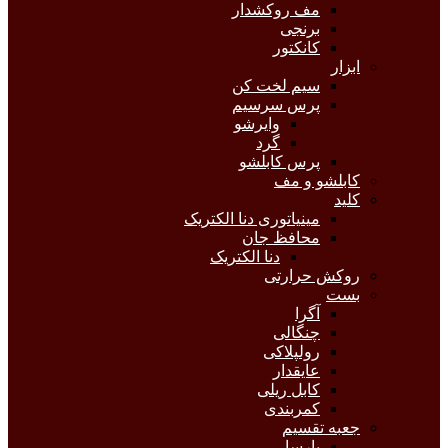
مف روکشدار
برنجی
کانکتور
ابزار
سیم لخت کن
پرس سرسیم
وایرشو
گرد
پرس کابلشو
کابلشو و مف
کلید
مینیاتوری دنا الکتریک
محافظ جان
دنا الکتریک
روکش حرارتی
بست
آگرا
چنگالی
رولپلاکی
عایقدار
کابل ریلی
کمربندی
جعبه تقسیم
پارسا