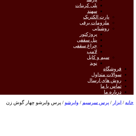
پلی کربنات
سهند
پارت الکتریک
ملزومات برقی
روشنایی
پروژکتور
پنل سقفی
چراغ سقفی
لامپ
سیم و کابل
نوید
فروشگاه
سوالات متداول
روش های ارسال
تماس با ما
درباره ما
خانه
/
ابزار
/
پرس سرسیم
/
وایرشو
/ پرس وایرشو چهار گوش زن