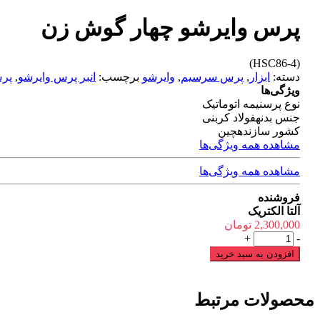
پرس وایرشو چهار گوش زن
(HSC86-4)
دسته:
ابزار
,
پرس سرسیم
,
وایرشو
برچسب:
انبر پرس وایرشو
,
پرس
ویژگی‌ها
نوع پرس
نیمه اتوماتیک
جنس بدنه
فولاد کربنی
کشور سازنده
چین
مشاهده همه ویژگی‌ها
مشاهده همه ویژگی‌ها
فروشنده
آلتا الکتریک
2,300,000
تومان
پرس
+
-
وایرشو
افزودن به سبد خرید
چهار
گوش
زن
محصولات مرتبط
عدد