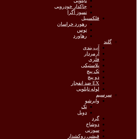
تابلویی
چاکدار خودرویی
نسوز آگرا
فلکسیبل
رهورد خراسان
توس
رهاورد
گلند
آب بندی
آرمردار
فلزی
پلاستیکی
تک پیچ
دو پیچ
EX ضد انفجار
لوله تابلویی
سرسیم
وایرشو
تک
دوبل
گرد
دوشاخ
سوزنی
فیشی روکشدار