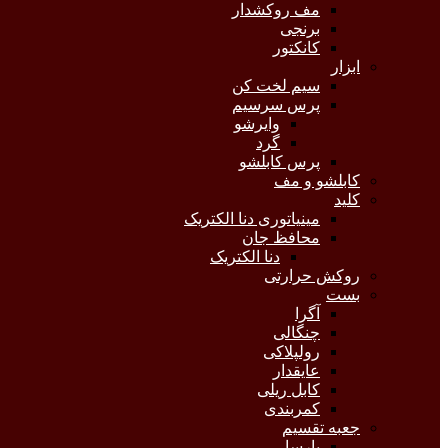
مف روکشدار
برنجی
کانکتور
ابزار
سیم لخت کن
پرس سرسیم
وایرشو
گرد
پرس کابلشو
کابلشو و مف
کلید
مینیاتوری دنا الکتریک
محافظ جان
دنا الکتریک
روکش حرارتی
بست
آگرا
چنگالی
رولپلاکی
عایقدار
کابل ریلی
کمربندی
جعبه تقسیم
پارسا