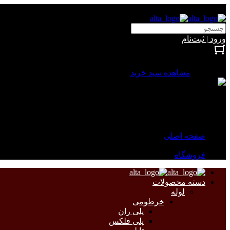
آلتا الکتریک
ورود | ثبت‌نام
بستن
0 محصول
مشاهده سبد خرید
سبد خرید شما خالی است.
جهت مشاهده محصولات بیشتر به صفحات زیر مراجعه نمایید.
صفحه اصلی
فروشگاه
دسته محصولات
لوله
خرطومی
پلی ران
پلی فلکس