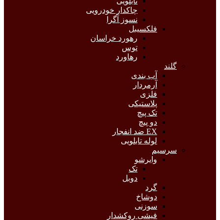
تابلویی
چاکدار خودرویی
نسوز آگرا
فلکسیبل
رهورد خراسان
توس
رهاورد
گلند
آب بندی
آرمردار
فلزی
پلاستیکی
تک پیچ
دو پیچ
EX ضد انفجار
لوله تابلویی
سرسیم
وایرشو
تک
دوبل
گرد
دوشاخ
سوزنی
فیشی روکشدار