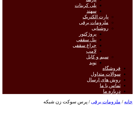
پلی کربنات
سهند
پارت الکتریک
ملزومات برقی
روشنایی
پروژکتور
پنل سقفی
چراغ سقفی
لامپ
سیم و کابل
نوید
فروشگاه
سوالات متداول
روش های ارسال
تماس با ما
درباره ما
خانه
/
ملزومات برقی
/ پرس سوکت زن شبکه