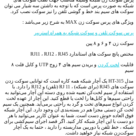
شبکه به صورت پرس است که با توجه به داشتن سه شیار می توان
سوکت های سیم بند خط و گوشی تلفن را نیز سوکت نصب کرد.
ویژگی های پرس سوکت زن MAX به شرح زیر می‌باشد :
پرس سوکت تلفن و سوکت شبکه به همراه استریپر
سوکت زن ۴ و ۶ و ۸ پین
مختص پانچ سوکت های استاندارد
RJ11 ، RJ12 ، RJ45
قابلیت
لخت کردن
و بریدن سیم های ۴ زوج
UTP
و کابل فلت ۸
سیم
مدل HT-315 یک آچار شبکه همه کاره است که توانایی سوکت زدن
سوکت های RJ45 (برای شبکه) ، RJ 11 (تلفن) و RJ12 را دارد. با
استفاده از سیم لخت‌کن تعبیه شده روی دسته این آچار می‌توانید به
راحتی سیم‌ها و کابل‌ها را لخت یا قطع کنید. این آچار از عهده لخت
‌کردن انواع سیم‌های تخت و گرد به راحتی برمی‌آید. همچنین یک سیم
لخت کن دستی مجزا هم در بسته‌بندی آن وجود دارد. این آچار شبکه
فوق العاده خوش دست است. شما به عنوان کاربر می‌توانید با هر
دو دست با این آچار شبکه کار کنید. اگر قصد اجرای سیم‌کشی برای
شبکه ، خط تلفن یا دوربین مداربسته را دارید ، حتما به یک آچار
سوکت‌زن شبکه نیاز خواهید داشت.