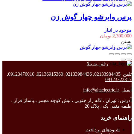
پرس وایرشو چهار گوش زن
موجود در انبار
2,300,000
تومان
بستن
رفتن به بالا
تلفن
02133984435
,
02133984436
,
02136915360
,
09123476010
,
09123322817
ایمیل
info@altaelectric.ir
آدرس : تهران ، لاله زار جنوبی ، نبش کوچه مجمر ، پاساژ فراز ،
طبقه منفی یک ، پلاک 20
راهنمای خرید
شیوه‌های پرداخت