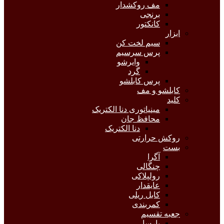
مف روکشدار
برنجی
کانکتور
ابزار
سیم لخت کن
پرس سرسیم
وایرشو
گرد
پرس کابلشو
کابلشو و مف
کلید
مینیاتوری دنا الکتریک
محافظ جان
دنا الکتریک
روکش حرارتی
بست
آگرا
چنگالی
رولپلاکی
عایقدار
کابل ریلی
کمربندی
جعبه تقسیم
پارسا