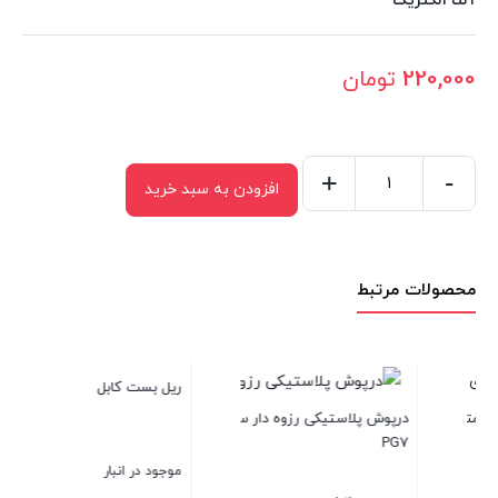
آلتا الکتریک
220,000
تومان
+
-
افزودن به سبد خرید
پایه
بست
کمربندی
محصولات مرتبط
بزرگ
عدد
نوار فرم سایز 8
 دار سایز
ریل بست کابل
موجود در انبار