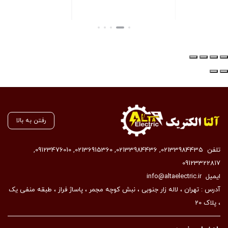
بستن
بستن
رفتن به بالا
تلفن
02133984435
,
02133984436
,
02136915360
,
09123476010
,
09123322817
ایمیل
info@altaelectric.ir
آدرس : تهران ، لاله زار جنوبی ، نبش کوچه مجمر ، پاساژ فراز ، طبقه منفی یک
، پلاک 20