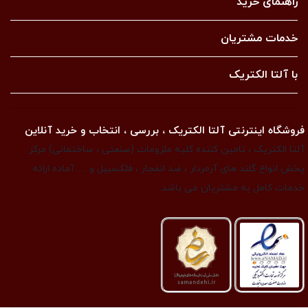
راهنمای خرید
خدمات مشتریان
با آلتا الکتریک
فروشگاه اینترنتی آلتا الکتریک ، بررسی ، انتخاب و خرید آنلاین
آلتا الکتریک ، تامین کننده کلیه ملزومات (صنعتی ، ساختمانی) مرکز
پخش انواع گلند های آرمردار ، ضد انفجار ، فلکسیبل و … آماده ارائه
خدمات کامل به مشتریان می باشد.