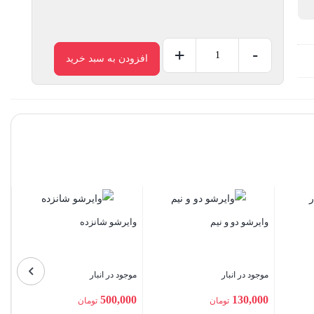
+
-
افزودن به سبد خرید
وایرشو
یک
عدد
وایرشو سی و پن
یرشو دو و نیم
وایرشو شانزده
موجود در انبار
جود در انبار
موجود در انبار
تماس بگیرید
500,000
130,0
تومان
تومان