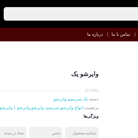
تماس با ما
درباره ما
وایرشو یک
(E1008)
دسته:
تک
,
سرسیم
,
وایرشو
برچسب:
انواع وایرشو
,
سرسیم وایرشو
,
وایرشو 1
,
وایرشو
ویژگی‌ها
شناسه محصول
جنس
تعداد در بسته