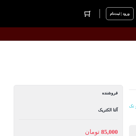
ورود | ثبت‌نام
فروشنده
 تک
آلتا الکتریک
85,000
تومان