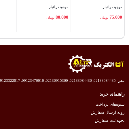
موجود در انبار
موجود در انبار
80,000
75,000
تومان
تومان
بستن
بستن
تلفن
02133984435
,
02133984436
,
02136915360
,
09123476010
,
9123322817
راهنمای خرید
شیوه‌های پرداخت
رویه ارسال سفارش
نحوه ثبت سفارش