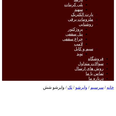
پلی کربنات
سهند
پارت الکتریک
ملزومات برقی
روشنایی
پروژکتور
پنل سقفی
چراغ سقفی
لامپ
سیم و کابل
نوید
فروشگاه
سوالات متداول
روش های ارسال
تماس با ما
درباره ما
خانه
/
سرسیم
/
وایرشو
/
تک
/ وایرشو شش