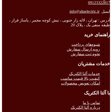
09123322817
ایمیل
info@altaelectric.ir
آدرس : تهران ، لاله زار جنوبی ، نبش کوچه مجمر ، پاساژ فراز ،
طبقه منفی یک ، پلاک 20
راهنمای خرید
شیوه‌های پرداخت
رویه ارسال سفارش
نحوه ثبت سفارش
خدمات مشتریان
خدمات آلتا الکتریک
کیفیت بالا قیمت مناسب
امکان تعویض محصولات
با آلتا الکتریک
تماس با ما
درباره آلتا الکتریک