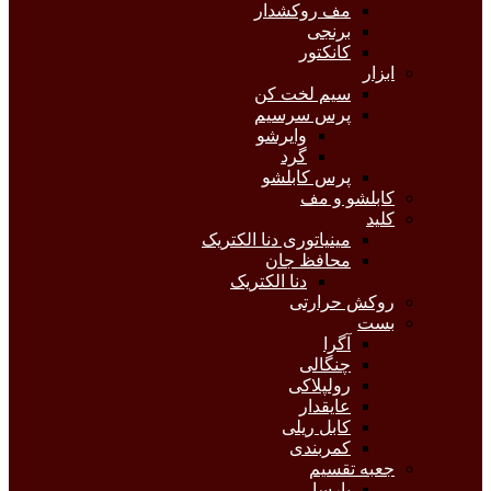
مف روکشدار
برنجی
کانکتور
ابزار
سیم لخت کن
پرس سرسیم
وایرشو
گرد
پرس کابلشو
کابلشو و مف
کلید
مینیاتوری دنا الکتریک
محافظ جان
دنا الکتریک
روکش حرارتی
بست
آگرا
چنگالی
رولپلاکی
عایقدار
کابل ریلی
کمربندی
جعبه تقسیم
پارسا