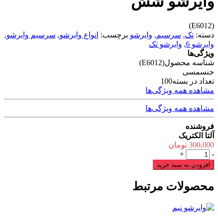
وایرشو شش
(E6012)
دسته:
تک
,
سرسیم
,
وایرشو
برچسب:
انواع وایرشو
,
سرسیم وایرشو
,
وایرشو 6
,
وایرشو تک
ویژگی‌ها
شناسه محصول
(E6012)
جنس
مسی
تعداد در بسته
100
مشاهده همه ویژگی‌ها
مشاهده همه ویژگی‌ها
فروشنده
آلتا الکتریک
300,000
تومان
وایرشو
+
-
شش
افزودن به سبد خرید
عدد
محصولات مرتبط