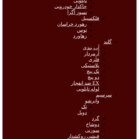
تابلویی
چاکدار خودرویی
نسوز آگرا
فلکسیبل
رهورد خراسان
توس
رهاورد
گلند
آب بندی
آرمردار
فلزی
پلاستیکی
تک پیچ
دو پیچ
EX ضد انفجار
لوله تابلویی
سرسیم
وایرشو
تک
دوبل
گرد
دوشاخ
سوزنی
فیشی روکشدار