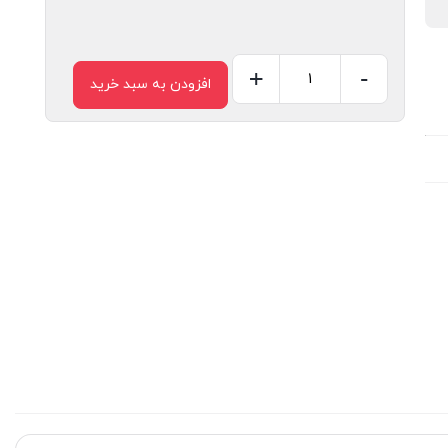
+
-
افزودن به سبد خرید
وایرشو
دوبل
یک
و
نیم
عدد