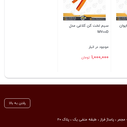
یوان
سیم لخت کن کلاغی مدل
M700D
موجود در انبار
1,000,000
تومان
بستن
رفتن به بالا
مجمر ، پاساژ فراز ، طبقه منفی یک ، پلاک 20