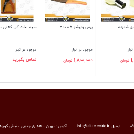
بل شانزده
پرس وایرشو 0.5 تا 6
سیم لخت کن کلاغی تا
نبار
موجود در انبار
موجود در انبار
تماس بگیرید
1,800,000
1
تومان
تومان
بستن
بستن
0
ایمیل
info@altaelectric.ir
آدرس : تهران ، لاله زار جنوبی ، نبش کوچه 