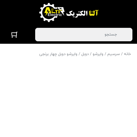
خانه
/
سرسیم
/
وایرشو
/
دوبل
/ وایرشو دوبل چهار برنجی