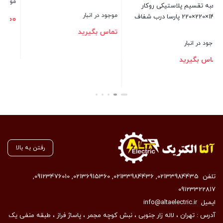
موجود در انبار
موجود در انبار
ار
9,085,000
287,500
تومان
توما
رید
بستن
بستن
رفتن به بالا
تلفن
02133984435
,
02133984436
,
02136915360
,
09123476010
,
09123322817
ایمیل
info@altaelectric.ir
آدرس : تهران ، لاله زار جنوبی ، نبش کوچه مجمر ، پاساژ فراز ، طبقه منفی یک