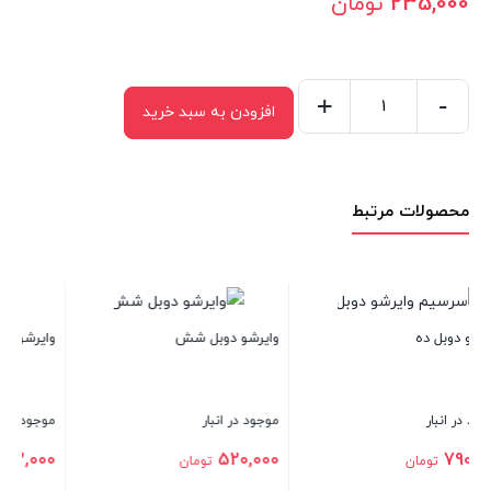
235,000
تومان
+
-
افزودن به سبد خرید
وایرشو
دوبل
چهار
محصولات مرتبط
برنجی
عدد
وایرشو دوبل شانزده
 شش
وایرشو دوبل شش برنجی
موجود در انبار
موجود در انبار
1,180,000
تومان
352,000
ان
تومان