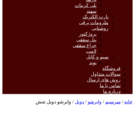
پلی کربنات
سهند
پارت الکتریک
ملزومات برقی
روشنایی
پروژکتور
پنل سقفی
چراغ سقفی
لامپ
سیم و کابل
نوید
فروشگاه
سوالات متداول
روش های ارسال
تماس با ما
درباره ما
خانه
/
سرسیم
/
وایرشو
/
دوبل
/ وایرشو دوبل شش