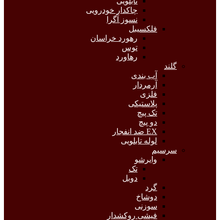
تابلویی
چاکدار خودرویی
نسوز آگرا
فلکسیبل
رهورد خراسان
توس
رهاورد
گلند
آب بندی
آرمردار
فلزی
پلاستیکی
تک پیچ
دو پیچ
EX ضد انفجار
لوله تابلویی
سرسیم
وایرشو
تک
دوبل
گرد
دوشاخ
سوزنی
فیشی روکشدار