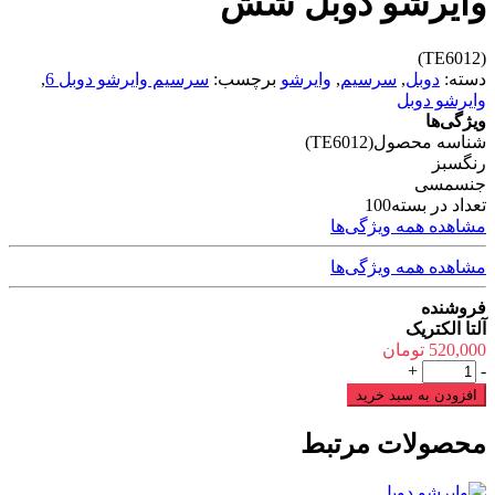
وایرشو دوبل شش
(TE6012)
دسته:
دوبل
,
سرسیم
,
وایرشو
برچسب:
سرسیم وایرشو دوبل 6
,
وایرشو دوبل
ویژگی‌ها
شناسه محصول
(TE6012)
رنگ
سبز
جنس
مسی
تعداد در بسته
100
مشاهده همه ویژگی‌ها
مشاهده همه ویژگی‌ها
فروشنده
آلتا الکتریک
520,000
تومان
وایرشو
+
-
دوبل
افزودن به سبد خرید
شش
عدد
محصولات مرتبط