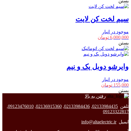
بستن
سیم لخت کن لایت
موجود در انبار
6,000,000
تومان
بستن
وایرشو دوبل یک و نیم
موجود در انبار
155,000
تومان
بستن
رفتن به بالا
تلفن
02133984435
,
02133984436
,
02136915360
,
09123476010
,
09123322817
ایمیل
info@altaelectric.ir