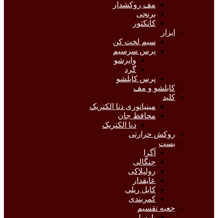
مف روکشدار
برنجی
کانکتور
ابزار
سیم لخت کن
پرس سرسیم
وایرشو
گرد
پرس کابلشو
کابلشو و مف
کلید
مینیاتوری دنا الکتریک
محافظ جان
دنا الکتریک
روکش حرارتی
بست
آگرا
چنگالی
رولپلاکی
عایقدار
کابل ریلی
کمربندی
جعبه تقسیم
پارسا