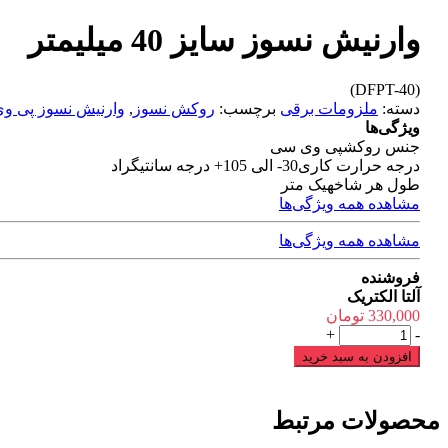
وارنیش نسوز سایز 40 میلیمتر
(DFPT-40)
دسته:
ملزومات برقی
برچسب:
روکش نسوز
,
وارنیش نسوز پی و
ویژگی‌ها
جنس روکش
پی وی سی
درجه حرارت کاری
30- الی 105+ درجه سانتیگراد
طول هر شاخه
یک متر
مشاهده همه ویژگی‌ها
مشاهده همه ویژگی‌ها
فروشنده
آلتا الکتریک
330,000
تومان
وارنیش
+
-
نسوز
افزودن به سبد خرید
سایز
40
میلیمتر
محصولات مرتبط
عدد