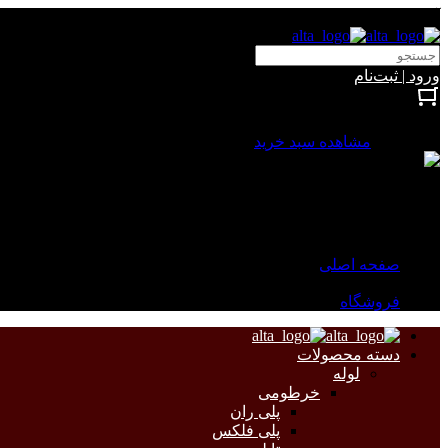
آلتا الکتریک
ورود | ثبت‌نام
بستن
0 محصول
مشاهده سبد خرید
سبد خرید شما خالی است.
جهت مشاهده محصولات بیشتر به صفحات زیر مراجعه نمایید.
صفحه اصلی
فروشگاه
دسته محصولات
لوله
خرطومی
پلی ران
پلی فلکس