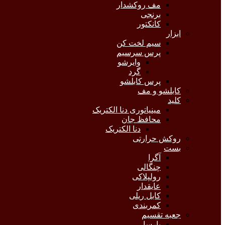
مف روکشدار
برنجی
کانکتور
ابزار
سیم لخت کن
پرس سرسیم
وایرشو
گرد
پرس کابلشو
کابلشو و مف
کلید
مینیاتوری دنا الکتریک
محافظ جان
دنا الکتریک
روکش حرارتی
بست
آگرا
چنگالی
رولپلاکی
عایقدار
کابل ریلی
کمربندی
جعبه تقسیم
پارسا