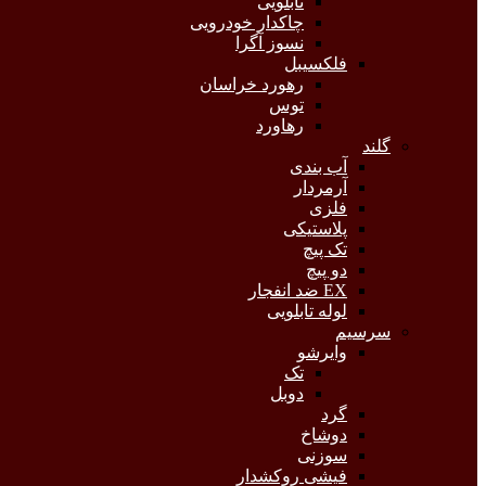
تابلویی
چاکدار خودرویی
نسوز آگرا
فلکسیبل
رهورد خراسان
توس
رهاورد
گلند
آب بندی
آرمردار
فلزی
پلاستیکی
تک پیچ
دو پیچ
EX ضد انفجار
لوله تابلویی
سرسیم
وایرشو
تک
دوبل
گرد
دوشاخ
سوزنی
فیشی روکشدار