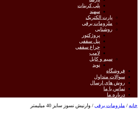
پلی کربنات
سهند
پارت الکتریک
ملزومات برقی
روشنایی
پروژکتور
پنل سقفی
چراغ سقفی
لامپ
سیم و کابل
نوید
فروشگاه
سوالات متداول
روش های ارسال
تماس با ما
درباره ما
خانه
/
ملزومات برقی
/ وارنیش نسوز سایز 40 میلیمتر